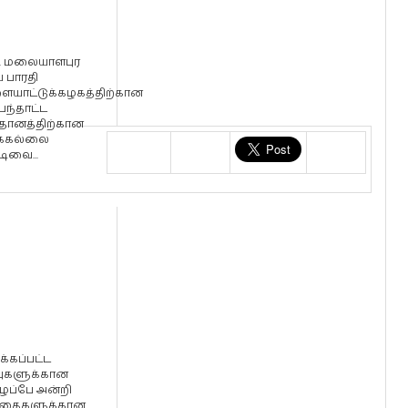
ி. மலையாளபுர
ய பாரதி
ையாட்டுக்கழகத்திற்கான
பந்தாட்ட
ானத்திற்கான
க்கல்லை
டிவை...
க்கப்பட்ட
ுகளுக்கான
ப்பே அன்றி
ாதைகளுக்கான