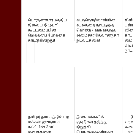
பொருளாதார மத்திய
கடற்றொழிலாளியின்
கிள
நிலைய இழுபறி
சடலத்தை நாட்டிற்கு
புதி
கூட்டமைப்பின்
கொண்டு வருவதற்கு
விள
மெத்தனப் போக்கை
அமைச்சர் தேவானந்தா
கரப்
காட்டுகின்றது!
நடவடிக்கை!
மைத
அடி
நாட்
தமிழர் தாயகத்தில் ஈழ
தீவக மக்களின்
பாதி
மக்கள் ஜனநாயக
குடிநீரை தடுத்து
உறவ
கட்சியின் வேட்பு
நிறுத்திய
அழை
மனுக்களை
பெருமைக்குரியவர்
பத