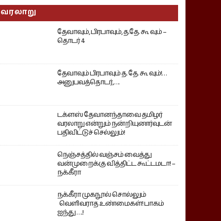
வரலாறு
தேவாவும், பிரபாவும், த.தே. கூ வும் –
தொடர் 4
தேவாவும் பிரபாவும் த. தே. கூ வும்!…
அனுபவத்தொடர்,….
டக்ளஸ் தேவானந்தாவை தமிழர்
வரலாறு என்றும் நன்றியுணர்வுடன்
பதிவிட்டுச் செல்லும்!
நெஞ்சத்தில் வஞ்சம் வைத்து
வன்முறைக்கு வித்திட்ட கூட்டமடா! –
நக்கீரா
நக்கீரா முகநூல் சொல்லும்
வெளிவராத உண்மைகள்! பாகம்
ஐந்து ….!