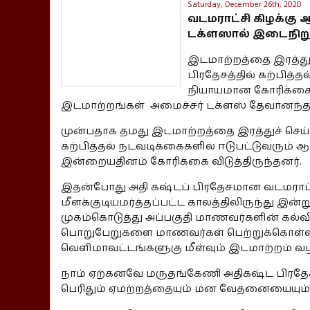
Saturday, December 26th, 2020
வடமராட்சி கிழக்கு 
டக்ளஸால் இடைநிறுத
இடமாற்றத்தை இரத்துச
பிரதேசத்தில் கற்பித்
நியாயமான கோரிக்கைகு
இடமாற்றங்கள் அமைச்சர் டக்ளஸ் தேவானந்தா
முன்பதாக தமது இடமாற்றத்தை இரத்துச் செய்த
கற்பித்தல் நடவடிக்கைகளில் ஈடுபட்டுவரும் 
இன்றையதினம் கோரிக்கை விடுத்திருந்தனர்.
இதன்போது அதி கஷ்டப் பிரதேசமான வடமராட்சி
மீளக்குடியமர்த்தப்பட்ட காலத்திலிருந்து இன
முகம்கொடுத்து அப்பகுதி மாணவர்களின் கல்வ
பொறுபேறுகளை மாணவர்கள் பெற்றுக்கொள்ள ப
வெளிமாவட்டங்களுகு மீள்வும் இடமாற்றம் வழங
நாம் ஏற்கனவே மருதங்கேணி அதிகஷ்ட பிரதேச
பெரிதும் ஏமற்றத்தையும் மன வேதனையையும் 