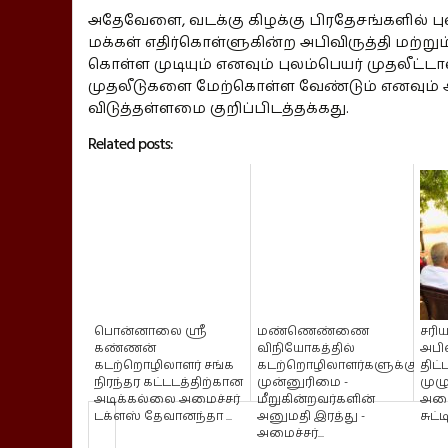
அதேவேளை, வடக்கு கிழக்கு பிரதேசங்களில் புலம்
மக்கள் எதிர்கொள்ளுகின்ற அபிவிருத்தி மற்று
கொள்ள முடியும் எனவும் புலம்பெயர் முதலீட்ட
முதலீடுகளை மேற்கொள்ள வேண்டும் எனவும் 
விடுத்தள்ளமை குறிப்பிடத்தக்கது.
Related posts:
பொன்னாலை ஸ்ரீ
மண்ணெண்ணை
சரி
கண்ணன்
விநியோகத்தில்
அபிவ
கடற்றொழிலாளர் சங்க
கடற்றொழிலாளர்களுக்கு
திட
நிரந்தர கட்டடத்திற்கான
முன்னுரிமை -
முழ
அடிக்கல்லை அமைச்சர்
மீறுகின்றவர்களின்
அமை
டக்ளஸ் தேவானந்தா ...
அனுமதி இரத்து -
சுட்ட
அமைச்சர்...