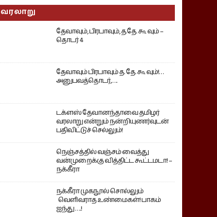
வரலாறு
தேவாவும், பிரபாவும், த.தே. கூ வும் –
தொடர் 4
தேவாவும் பிரபாவும் த. தே. கூ வும்!…
அனுபவத்தொடர்,….
டக்ளஸ் தேவானந்தாவை தமிழர்
வரலாறு என்றும் நன்றியுணர்வுடன்
பதிவிட்டுச் செல்லும்!
நெஞ்சத்தில் வஞ்சம் வைத்து
வன்முறைக்கு வித்திட்ட கூட்டமடா! –
நக்கீரா
நக்கீரா முகநூல் சொல்லும்
வெளிவராத உண்மைகள்! பாகம்
ஐந்து ….!