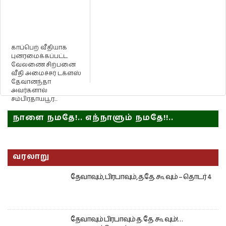
காப்பெற் வீதியாக
புனரமைக்கப்பட்ட
வேலணை சிற்பனை
வீதி அமைச்சர் டக்ளஸ்
தேவானந்தா
அவர்களால்
சம்பிரதாயபூர...
நாளை நமதே!.. எந்நாளும் நமதே!!..
வரலாறு
தேவாவும், பிரபாவும், த.தே. கூ வும் – தொடர் 4
தேவாவும் பிரபாவும் த. தே. கூ வும்!…