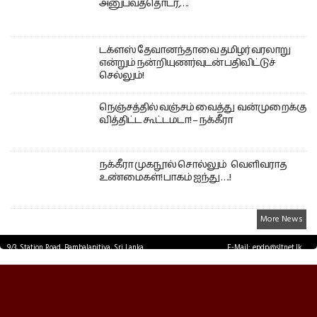
அனுபவத்தொடர்,….
டக்ளஸ் தேவானந்தாவை தமிழர் வரலாறு
என்றும் நன்றியுணர்வுடன் பதிவிட்டுச்
செல்லும்!
நெஞ்சத்தில் வஞ்சம் வைத்து வன்முறைக்கு
வித்திட்ட கூட்டமடா! – நக்கீரா
நக்கீரா முகநூல் சொல்லும் வெளிவராத
உண்மைகள்! பாகம் ஐந்து ….!
More News
9/3, Station Road, Bambalapitiya, Sri Lanka.
E-Mail: epdp@sltnet.lk
Tel: +94 11 2503467 Fax: +94 11 2585255
© EPDPNEWS.COM 2026.