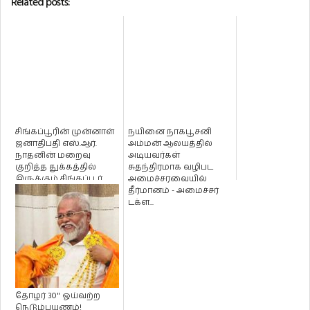
Related posts:
சிங்கப்பூரின் முன்னாள்
நயினை நாகபூசனி
ஜனாதிபதி எஸ்.ஆர்.
அம்மன் ஆலயத்தில்
நாதனின் மறைவு
அடியவர்கள்
குறித்த துக்கத்தில்
சுதந்திரமாக வழிபட
இருக்கும் சிங்கப்பூர்
அமைச்சரவையில்
மக்...
தீர்மானம் - அமைச்சர்
டக்ள...
தோழர் 30" ஓய்வற்ற
நெடும்பயணம்!