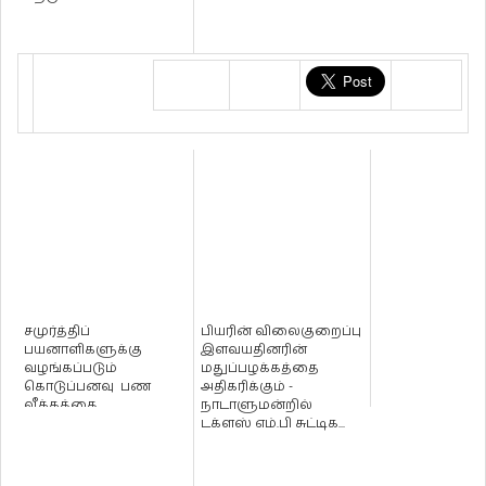
சமுர்த்திப்
பியரின் விலைகுறைப்பு
பயனாளிகளுக்கு
இளவயதினரின்
வழங்கப்படும்
மதுப்பழக்கத்தை
கொடுப்பனவு பண
அதிகரிக்கும் -
வீக்கத்தை
நாடாளுமன்றில்
எதிர்கொள்ளப் போதாது
டக்ளஸ் எம்.பி சுட்டிக...
- நாடாளுமன்றத்தி...