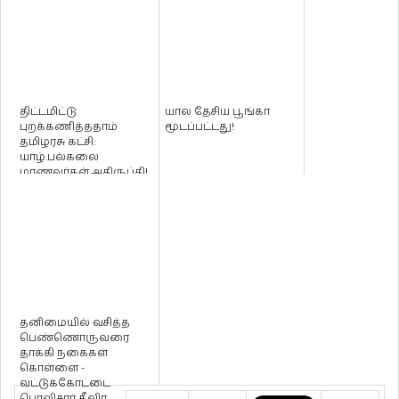
திட்டமிட்டு
யால தேசிய பூங்கா
புறக்கணித்ததாம்
மூடப்பட்டது!
தமிழரசு கட்சி:
யாழ்.பல்கலை
மாணவர்கள் அதிருப்தி!
தனிமையில் வசித்த
பெண்ணொருவரை
தாக்கி நகைகள்
கொள்ளை -
வட்டுக்கோட்டை
பொலிசார் தீவிர