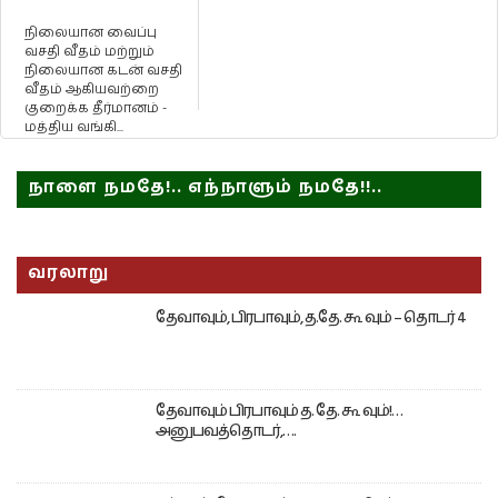
நிலையான வைப்பு
வசதி வீதம் மற்றும்
நிலையான கடன் வசதி
வீதம் ஆகியவற்றை
குறைக்க தீர்மானம் -
மத்திய வங்கி...
நாளை நமதே!.. எந்நாளும் நமதே!!..
வரலாறு
தேவாவும், பிரபாவும், த.தே. கூ வும் – தொடர் 4
தேவாவும் பிரபாவும் த. தே. கூ வும்!…
அனுபவத்தொடர்,….