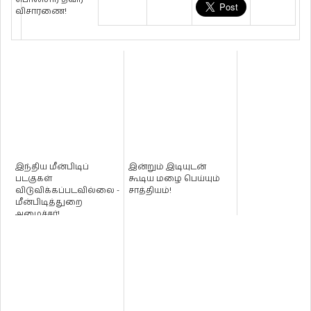
விசாரணை!
இந்திய மீன்பிடிப்
இன்றும் இடியுடன்
படகுகள்
கூடிய மழை பெய்யும்
விடுவிக்கப்படவில்லை -
சாத்தியம்!
மீன்பிடித்துறை
அமைச்சர்!