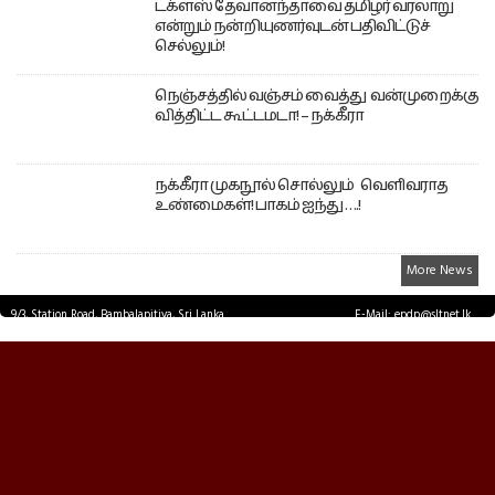
டக்ளஸ் தேவானந்தாவை தமிழர் வரலாறு
என்றும் நன்றியுணர்வுடன் பதிவிட்டுச்
செல்லும்!
நெஞ்சத்தில் வஞ்சம் வைத்து வன்முறைக்கு
வித்திட்ட கூட்டமடா! – நக்கீரா
நக்கீரா முகநூல் சொல்லும் வெளிவராத
உண்மைகள்! பாகம் ஐந்து ….!
More News
9/3, Station Road, Bambalapitiya, Sri Lanka.
E-Mail: epdp@sltnet.lk
Tel: +94 11 2503467 Fax: +94 11 2585255
© EPDPNEWS.COM 2026.