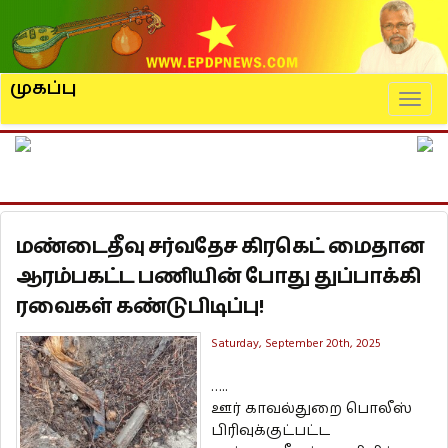
முகப்பு
Naviga
மண்டைதீவு சர்வதேச கிரகெட் மைதான
ஆரம்பகட்ட பணியின் போது துப்பாக்கி
ரவைகள் கண்டுபிடிப்பு!
Saturday, September 20th, 2025
…..
ஊர் காவல்துறை பொலீஸ்
பிரிவுக்குட்பட்ட