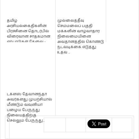
தமிழ்
முல்லைத்தீவு
அரசியல்கைதிகளின்
செம்மலைப் பகுதி
பிரச்சினை தொடர்பில்
மக்களின் வாழ்வாதார
விரைவான சாதகமான
நிலைமையினை
ஏற்பாடுகள் தேவை -
அவதானத்தில் கொண்டு
நாடாளுமன்றில்
நடவடிக்கை எடுத்து
டக்ளஸ் தே...
உதவ ...
டக்ளஸ் தேவானந்தா
அவர்களது முயற்சியால்
மீண்டும் வவுனியா
பழைய பேருந்து
நிலையத்திற்கு
செல்லும் பேருந்து...