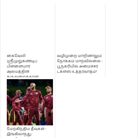
கைவேலி
வழிமுறை மாறினாலும்
ஸ்ரீமுறுகண்டிப்
நோக்கம் மாறவில்லை -
பிள்ளையார்
பூநகரியில் அமைச்சர்
ஆலயத்தின்
டக்ளஸ் உத்தரவாதம்!
கருவறைக்கான
அடிக்கல்லை
செயலாளர் நாயகம்
டக்ளஸ் தேவானந்தா ...
மேற்கிந்திய தீவுகள் -
இங்கிலாந்து