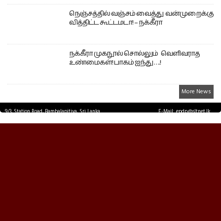
நெஞ்சத்தில் வஞ்சம் வைத்து வன்முறைக்கு
வித்திட்ட கூட்டமடா! – நக்கீரா
நக்கீரா முகநூல் சொல்லும் வெளிவராத
உண்மைகள்! பாகம் ஐந்து ….!
More News
9/3, Station Road, Bambalapitiya, Sri Lanka.
E-Mail: epdp@sltnet.lk
Tel: +94 11 2503467 Fax: +94 11 2585255
© EPDPNEWS.COM 2026.