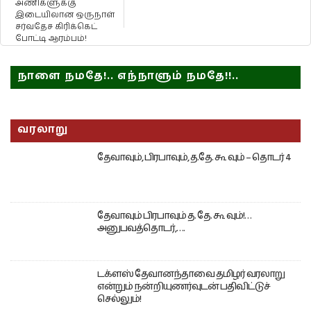
அணிகளுக்கு
இடையிலான ஒருநாள்
சர்வதேச கிரிக்கெட்
போட்டி ஆரம்பம்!
நாளை நமதே!.. எந்நாளும் நமதே!!..
வரலாறு
தேவாவும், பிரபாவும், த.தே. கூ வும் – தொடர் 4
தேவாவும் பிரபாவும் த. தே. கூ வும்!…
அனுபவத்தொடர்,….
டக்ளஸ் தேவானந்தாவை தமிழர் வரலாறு
என்றும் நன்றியுணர்வுடன் பதிவிட்டுச்
செல்லும்!