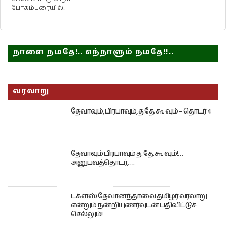
போகம்பரையில்!
நாளை நமதே!.. எந்நாளும் நமதே!!..
வரலாறு
தேவாவும், பிரபாவும், த.தே. கூ வும் – தொடர் 4
தேவாவும் பிரபாவும் த. தே. கூ வும்!…
அனுபவத்தொடர்,….
டக்ளஸ் தேவானந்தாவை தமிழர் வரலாறு
என்றும் நன்றியுணர்வுடன் பதிவிட்டுச்
செல்லும்!