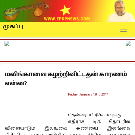
முகப்பு
Naviga
மலிங்காவை கழற்றிவிட்டதன் காரணம்
என்ன?
Friday, January 13th, 2017
தென்ஆப்பிரிக்காவுக்கு
எதிராக டி20 தொடரில்
விளையாடும் இலங்கை அணியை இலங்கை
கிரிக்கெட் சபை அறிவித்துள்ளது. இதில் சகலதுறை