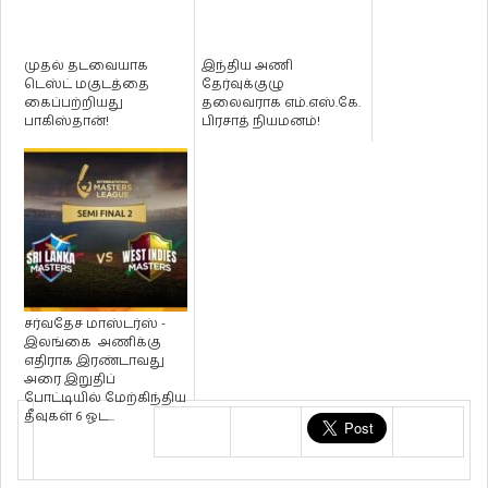
முதல் தடவையாக
இந்திய அணி
டெஸ்ட் மகுடத்தை
தேர்வுக்குழு
கைப்பற்றியது
தலைவராக எம்.எஸ்.கே.
பாகிஸ்தான்!
பிரசாத் நியமனம்!
சர்வதேச மாஸ்டர்ஸ் -
இலங்கை அணிக்கு
எதிராக இரண்டாவது
அரை இறுதிப்
போட்டியில் மேற்கிந்திய
தீவுகள் 6 ஓட...