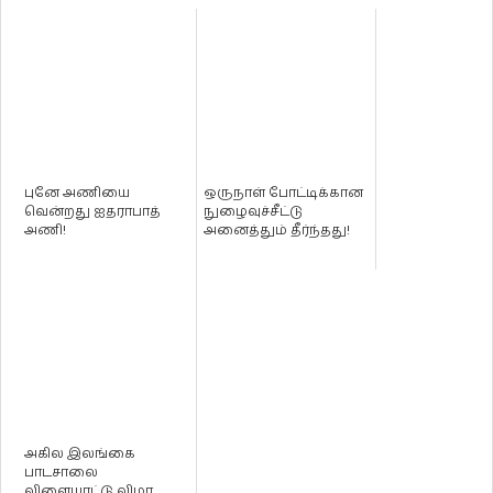
புனே அணியை
ஒருநாள் போட்டிக்கான
வென்றது ஐதராபாத்
நுழைவுச்சீட்டு
அணி!
அனைத்தும் தீர்ந்தது!
அகில இலங்கை
பாடசாலை
விளையாட்டு விழா