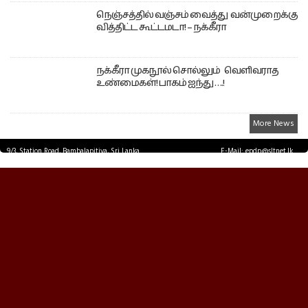
நெஞ்சத்தில் வஞ்சம் வைத்து வன்முறைக்கு
வித்திட்ட கூட்டமடா! – நக்கீரா
நக்கீரா முகநூல் சொல்லும் வெளிவராத
உண்மைகள்! பாகம் ஐந்து ….!
More News
9/3, Station Road, Bambalapitiya, Sri Lanka.
E-Mail: epdp@sltnet.lk
Tel: +94 11 2503467 Fax: +94 11 2585255
© EPDPNEWS.COM 2026.