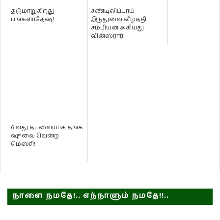
தடுமாறுகிறது
சண்டிலிப்பாய்
பங்களாதேஷ்!
இந்துவை வீழ்த்தி
சம்பியன் அகியது
வின்ஸ்ரார்!
6 வது தடவையாக தங்க
ஷூவை வென்ற
மெஸ்சி!
நாளை நமதே!.. எந்நாளும் நமதே!!..