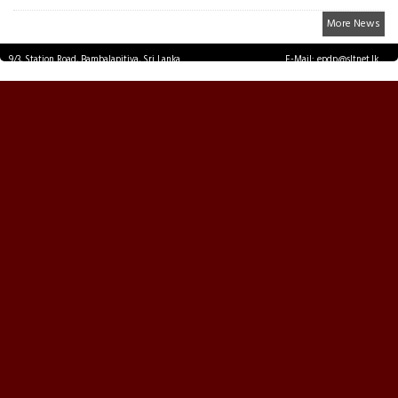
More News
9/3, Station Road, Bambalapitiya, Sri Lanka.
E-Mail: epdp@sltnet.lk
Tel: +94 11 2503467 Fax: +94 11 2585255
© EPDPNEWS.COM 2026.