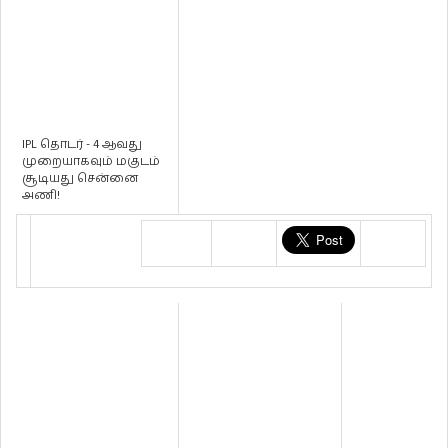
IPL தொடர் - 4 ஆவது
முறையாகவும் மகுடம்
சூடியது சென்னை
அணி!