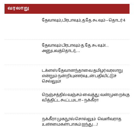
வரலாறு
தேவாவும், பிரபாவும், த.தே. கூ வும் – தொடர் 4
தேவாவும் பிரபாவும் த. தே. கூ வும்!…
அனுபவத்தொடர்,….
டக்ளஸ் தேவானந்தாவை தமிழர் வரலாறு
என்றும் நன்றியுணர்வுடன் பதிவிட்டுச்
செல்லும்!
நெஞ்சத்தில் வஞ்சம் வைத்து வன்முறைக்கு
வித்திட்ட கூட்டமடா! – நக்கீரா
நக்கீரா முகநூல் சொல்லும் வெளிவராத
உண்மைகள்! பாகம் ஐந்து ….!