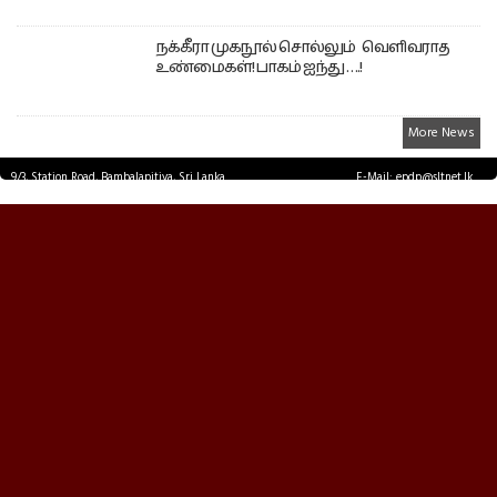
நக்கீரா முகநூல் சொல்லும் வெளிவராத
உண்மைகள்! பாகம் ஐந்து ….!
More News
9/3, Station Road, Bambalapitiya, Sri Lanka.
E-Mail: epdp@sltnet.lk
Tel: +94 11 2503467 Fax: +94 11 2585255
© EPDPNEWS.COM 2026.