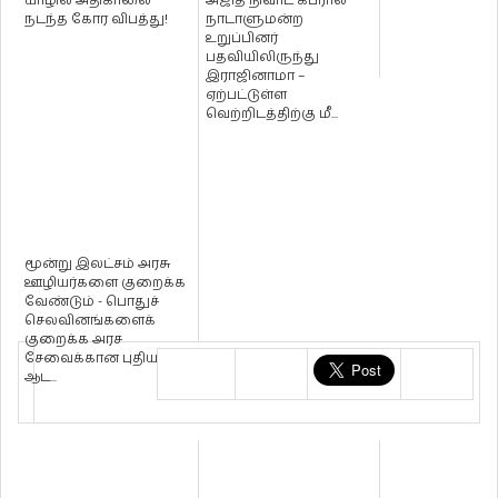
யாழில் அதிகாலை
அஜித் நிவாட் கப்ரால்
நடந்த கோர விபத்து!
நாடாளுமன்ற
உறுப்பினர்
பதவியிலிருந்து
இராஜினாமா –
ஏற்பட்டுள்ள
வெற்றிடத்திற்கு மீ...
மூன்று இலட்சம் அரசு
ஊழியர்களை குறைக்க
வேண்டும் - பொதுச்
செலவினங்களைக்
குறைக்க அரச
சேவைக்கான புதிய
ஆட...