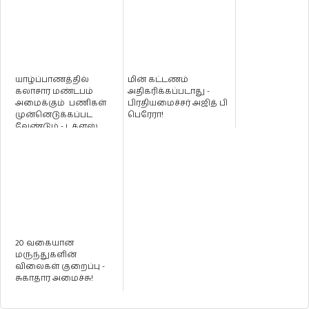
யாழ்ப்பாணத்தில்
மின் கட்டணம்
கலாசார மண்டபம்
அதிகரிக்கப்படாது -
அமைக்கும் பணிகள்
பிரதியமைச்சர் அஜித் பி
முன்னெடுக்கப்பட
பெரேரா!
வேண்டும் - டக்ளஸ்
தேவானந்தா
20 வகையான
மருந்துகளின்
விலைகள் குறைப்பு -
சுகாதார அமைச்சு!