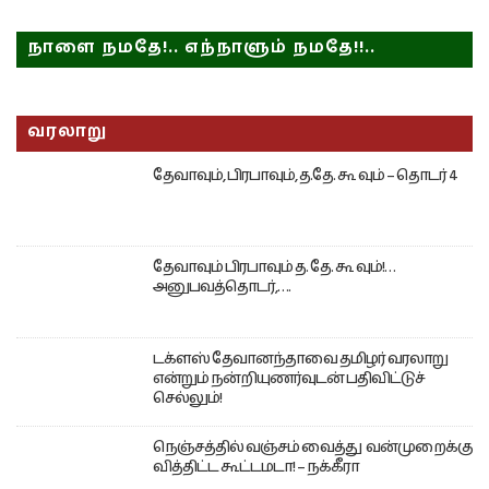
நாளை நமதே!.. எந்நாளும் நமதே!!..
வரலாறு
தேவாவும், பிரபாவும், த.தே. கூ வும் – தொடர் 4
தேவாவும் பிரபாவும் த. தே. கூ வும்!…
அனுபவத்தொடர்,….
டக்ளஸ் தேவானந்தாவை தமிழர் வரலாறு
என்றும் நன்றியுணர்வுடன் பதிவிட்டுச்
செல்லும்!
நெஞ்சத்தில் வஞ்சம் வைத்து வன்முறைக்கு
வித்திட்ட கூட்டமடா! – நக்கீரா