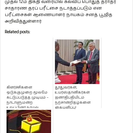
முதல் 12ம் திகதி வரையில் கல்விப் பொதுத் தராதர
சாதாரண தரப் பரீட்சை நடாத்தப்படும் என
பரீட்சைகள் ஆணையாளர் நாயகம் சனத் பூஜித
அறிவித்துள்ளார்
Related posts:
கிளர்ச்சிகளை
தூதுவர்கள்,
ஒடுக்குமுறை மூலமே
உயர்ஸ்தானிகர்கள்
கட்டுப்படுத்த முடியும் –
ஜனாதிபதியிடம்
நாடாளுமன்ற
நற்சான்றிதழ்களை
உறுப்பினர் நாமல்
கையளிப்பு!
தெரிவிப்பு!