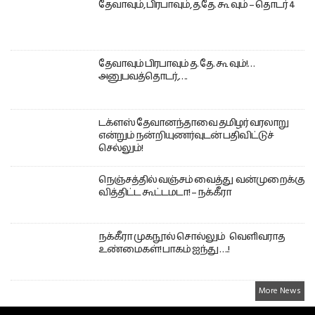
தேவாவும், பிரபாவும், த.தே. கூ வும் – தொடர் 4
தேவாவும் பிரபாவும் த. தே. கூ வும்!…
அனுபவத்தொடர்,….
டக்ளஸ் தேவானந்தாவை தமிழர் வரலாறு
என்றும் நன்றியுணர்வுடன் பதிவிட்டுச்
செல்லும்!
நெஞ்சத்தில் வஞ்சம் வைத்து வன்முறைக்கு
வித்திட்ட கூட்டமடா! – நக்கீரா
நக்கீரா முகநூல் சொல்லும் வெளிவராத
உண்மைகள்! பாகம் ஐந்து ….!
More News