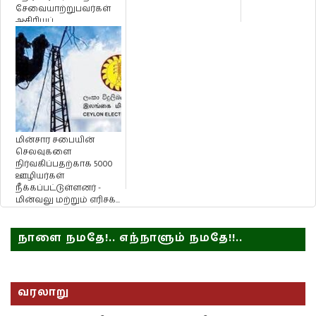
சேவையாற்றுபவர்கள்
ஆசிரியப்
பெருந்தகைகள் -
ஐயாத்...
மின்சார சபையின்
செலவுகளை
நிர்வகிப்பதற்காக 5000
ஊழியர்கள்
நீக்கப்பட்டுள்ளனர் -
மின்வலு மற்றும் எரிசக்...
நாளை நமதே!.. எந்நாளும் நமதே!!..
வரலாறு