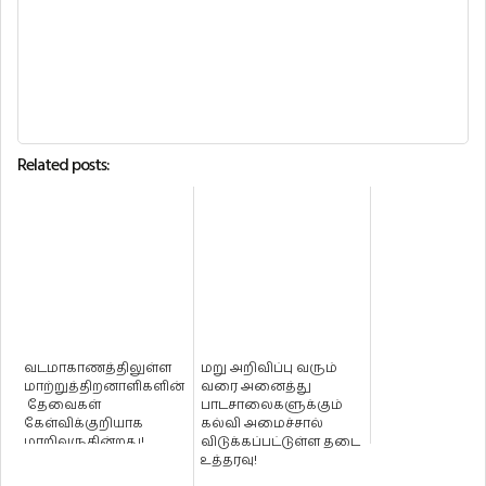
Related posts:
வடமாகாணத்திலுள்ள
மறு அறிவிப்பு வரும்
மாற்றுத்திறனாளிகளின்
வரை அனைத்து
தேவைகள்
பாடசாலைகளுக்கும்
கேள்விக்குறியாக
கல்வி அமைச்சால்
மாறிவருகின்றது!
விடுக்கப்பட்டுள்ள தடை
உத்தரவு!