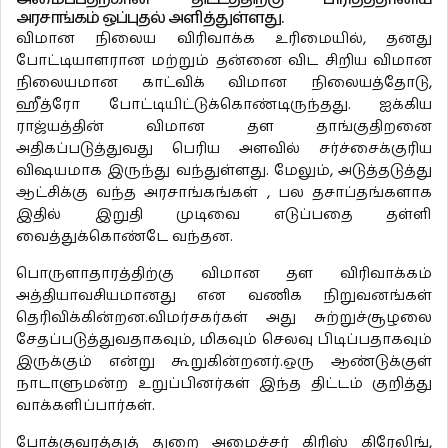
அரசாங்கம் ஒப்புதல் அளித்துள்ளது.
விமான நிலைய விரிவாக்க உரிமையில், தனது
போட்டியாளரான மற்றும் தன்னை விட சிறிய விமான
நிலையமான காட்விக் விமான நிலையத்தோடு,
ஹீத்ரோ போட்டியிட்டுக்கொண்டிருந்தது. ஐக்கிய
ராஜ்யத்தின் விமான தள தாங்குதிறனை
அதிகப்படுத்துவது பெரிய அளவில் சர்ச்சைக்குரிய
விஷயமாக இருந்து வந்துள்ளது. மேலும், அடுத்தடுத்து
ஆட்சிக்கு வந்த அரசாங்கங்கள் , பல தசாப்தங்களாக
இதில் இறுதி முடிவை எடுப்பதை தள்ளி
வைத்துக்கொண்டே வந்தன.
பொருளாதாரத்திற்கு விமான தள விரிவாக்கம்
அத்தியாவசியமானது என வணிக நிறுவனங்கள்
தெரிவிக்கின்றன.விமர்சகர்கள் அது சுற்றுச்சூழலை
சேதப்படுத்துவதாகவும், மிகவும் செலவு பிடிப்பதாகவும்
இருக்கும் என்று கூறுகின்றனர்.ஒரு ஆண்டுக்குள்
நாடாளுமன்ற உறுப்பினர்கள் இந்த திட்டம் குறித்து
வாக்களிப்பார்கள்.
போக்குவரத்துத் துறை அமைச்சர் கிரிஸ் கிரேலிங்,