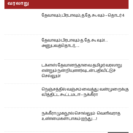
வரலாறு
தேவாவும், பிரபாவும், த.தே. கூ வும் – தொடர் 4
தேவாவும் பிரபாவும் த. தே. கூ வும்!…
அனுபவத்தொடர்,….
டக்ளஸ் தேவானந்தாவை தமிழர் வரலாறு
என்றும் நன்றியுணர்வுடன் பதிவிட்டுச்
செல்லும்!
நெஞ்சத்தில் வஞ்சம் வைத்து வன்முறைக்கு
வித்திட்ட கூட்டமடா! – நக்கீரா
நக்கீரா முகநூல் சொல்லும் வெளிவராத
உண்மைகள்! பாகம் ஐந்து ….!