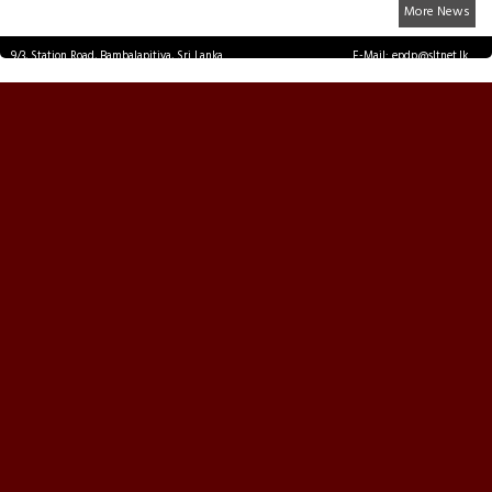
More News
9/3, Station Road, Bambalapitiya, Sri Lanka.
E-Mail: epdp@sltnet.lk
Tel: +94 11 2503467 Fax: +94 11 2585255
© EPDPNEWS.COM 2026.