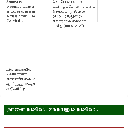
இராஜாங்க
கொரோனாவால்
அமைச்சுக்கான
உயிரிழப்போரை தகனம்
விடயதானங்கள்
செய்யுமாறு நிபுணர்
வர்த்தமானியில்
குழு பரிந்துரை -
வெளியீடு!
சுகாதார அமைச்சர்
பவித்திரா வன்னிய...
இலங்கையில்
கொரோனா
எண்ணிக்கை 97
ஆயிரத்து 105ஆக
அதிகரிப்பு!
நாளை நமதே!.. எந்நாளும் நமதே!!..