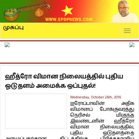
முகப்பு
Naviga
ஹீத்ரோ விமான நிலையத்தில் புதிய
ஓடுதளம் அமைக்க ஒப்புதல்!
Wednesday, October 26th, 2016
ஐரோப்பாவின் அதிக
விமானப் போக்குவரத்து
நெரிசல் மிகுந்த
இலண்டனின் ஹீத்ரோ
விமான நிலையத்தில்,
புதிய ஓடுதளத்தை
அமைப்பதற்கான திட்டத்திற்கு பிரித்ததானிய