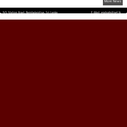
More News
9/3, Station Road, Bambalapitiya, Sri Lanka.
E-Mail: epdp@sltnet.lk
Tel: +94 11 2503467 Fax: +94 11 2585255
© EPDPNEWS.COM 2026.