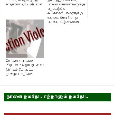
டிசம்பர் 02 ஆம் திகதி
நீர் மற்றும் மின்சார
சாதாரண தரப் பரீட்சை!
பாவனையாளர்களுக்கு
ஏற்பட்டுள்ள
அசௌகரியங்களுக்கு
உடனடி தீர்வு பொது
பயன்பாட்டு ஆணை...
தேர்தல் சட்டத்தை
மீறியமை தொடர்பில் 125
இற்கும் மேற்பட்ட
முறைப்பாடுகள்!
நாளை நமதே!.. எந்நாளும் நமதே!!..