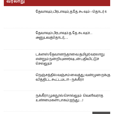
வரலாறு
தேவாவும், பிரபாவும், த.தே. கூ வும் – தொடர் 4
தேவாவும் பிரபாவும் த. தே. கூ வும்!…
அனுபவத்தொடர்,….
டக்ளஸ் தேவானந்தாவை தமிழர் வரலாறு
என்றும் நன்றியுணர்வுடன் பதிவிட்டுச்
செல்லும்!
நெஞ்சத்தில் வஞ்சம் வைத்து வன்முறைக்கு
வித்திட்ட கூட்டமடா! – நக்கீரா
நக்கீரா முகநூல் சொல்லும் வெளிவராத
உண்மைகள்! பாகம் ஐந்து ….!