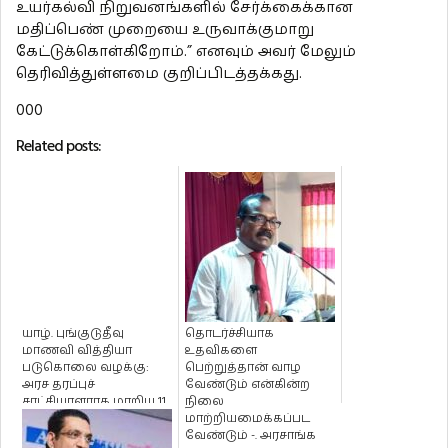
உயர்கல்வி நிறுவனங்களில் சேர்க்கைக்கான
மதிப்பெண் முறையை உருவாக்குமாறு
கேட்டுக்கொள்கிறோம்.” எனவும் அவர் மேலும்
தெரிவித்துள்ளமை குறிப்பிடத்தக்கது.
000
Related posts:
யாழ். புங்குடுதீவு
தொடர்ச்சியாக
மாணவி வித்தியா
உதவிகளை
படுகொலை வழக்கு:
பெற்றுத்தான் வாழ
அரச தரப்புச்
வேண்டும் என்கின்ற
சாட்சியாளராக மாறிய 11
நிலை
ஆம் இலக்கச் சந்...
மாற்றியமைக்கப்பட
வேண்டும் -. அரசாங்க