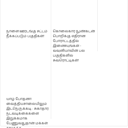
நாளை ஊரடங்கு சட்டம்
கொலைகார நுண்கடன்
நீக்கப்படும் பகுதிகள்!
பொறிக்கு எதிரான
போராட்டத்தில்
இணையுங்கள் -
வவுனியாவின் பல
பகுதிகளில்
சுவரொட்டிகள்!
யாழ் போதனா
வைத்தியசாலையிலும்
இடநெருக்கடி : சுகாதார
நடவடிக்கைகளை
இறுக்கமாக
பேணுவதுதான் மக்கள்