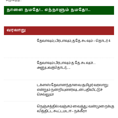
சமூகத்த...
நாளை நமதே!.. எந்நாளும் நமதே!!..
வரலாறு
தேவாவும், பிரபாவும், த.தே. கூ வும் – தொடர் 4
தேவாவும் பிரபாவும் த. தே. கூ வும்!…
அனுபவத்தொடர்,….
டக்ளஸ் தேவானந்தாவை தமிழர் வரலாறு
என்றும் நன்றியுணர்வுடன் பதிவிட்டுச்
செல்லும்!
நெஞ்சத்தில் வஞ்சம் வைத்து வன்முறைக்கு
வித்திட்ட கூட்டமடா! – நக்கீரா