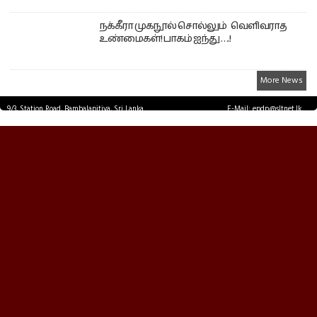
நக்கீரா முகநூல் சொல்லும் வெளிவராத
உண்மைகள்! பாகம் ஐந்து ….!
More News
9/3, Station Road, Bambalapitiya, Sri Lanka.
E-Mail: epdp@sltnet.lk
Tel: +94 11 2503467 Fax: +94 11 2585255
© EPDPNEWS.COM 2026.