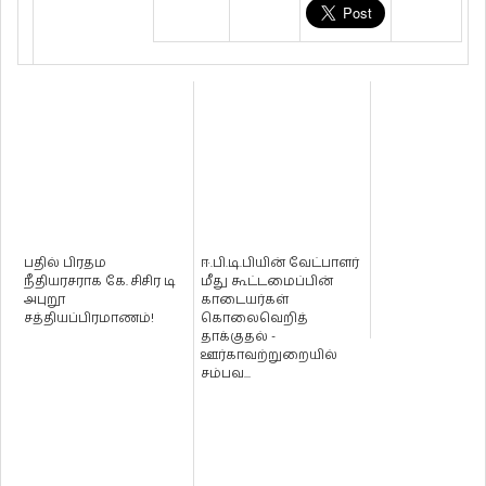
பதில் பிரதம
ஈ.பி.டி.பியின் வேட்பாளர்
நீதியரசராக கே. சிசிர டி
மீது கூட்டமைப்பின்
அபுறூ
காடையர்கள்
சத்தியப்பிரமாணம்!
கொலைவெறித்
தாக்குதல் -
ஊர்காவற்றுறையில்
சம்பவ...