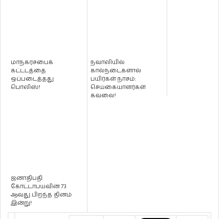
மாநகரசபைக்
நவாலியில்
கட்டடத்தை
கால்நடைகளால்
ஒப்படைத்தது
பயிர்கள் நாசம்:
பொலிஸ்!
செய்கையாளர்கள்
கவலை!
ஜனாதிபதி
கோட்டாபயவின் 73
ஆவது பிறந்த தினம்
இன்று!