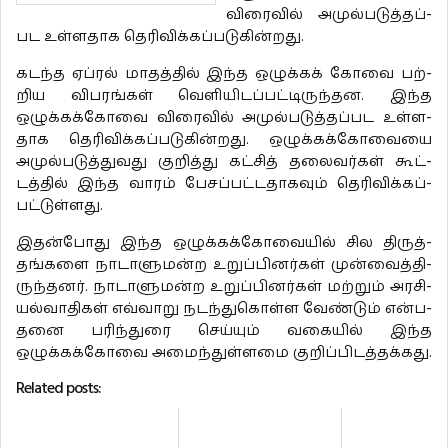
விரைவில் அமுல்­ப­டுத்­தப்­
பட உள்­ளதாக தெரிவிக்கப்படுகின்றது.
கடந்த ஏப்ரல் மாதத்தில் இந்த ஒழுக்கக் கோவை பற்­
றிய விப­ரங்கள் வெளி­யி­டப்­பட்­டி­ருந்­தன. இந்த
ஒழுக்கக்கோவை விரைவில் அமுல்­ப­டுத்­தப்­பட உள்­ள­
தாக தெரிவிக்கப்படுகின்றது. ஒழுக்கக்கோவையை
அமுல்­ப­டுத்­து­வது குறித்து கட்சித் தலை­வர்கள் கூட்­
டத்தில் இந்த வாரம் பேசப்­பட்­ட­தா­கவும் தெரி­விக்­கப்­
பட்­டுள்­ளது.
இதன்­போது இந்த ஒழுக்­கக்­கோ­வையில் சில திருத்­
தங்­களை நாடா­ளு­மன்ற உறுப்­பி­னர்கள் முன்வைத்­தி­
ருந்­தனர். நாடா­ளு­மன்ற உறுப்­பி­னர்கள் மற்றும் அர­சி­
யல்­வா­திகள் எவ்­வாறு நடந்துகொள்ள வேண்டும் என்­ப­
தனை பரிந்­துரை செய்யும் வகையில் இந்த
ஒழுக்கக்கோவை அமைந்துள்ளமை குறிப்பிடத்தக்கது.
Related posts: