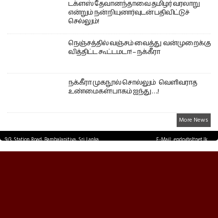
டக்ளஸ் தேவானந்தாவை தமிழர் வரலாறு
என்றும் நன்றியுணர்வுடன் பதிவிட்டுச்
செல்லும்!
நெஞ்சத்தில் வஞ்சம் வைத்து வன்முறைக்கு
வித்திட்ட கூட்டமடா! – நக்கீரா
நக்கீரா முகநூல் சொல்லும் வெளிவராத
உண்மைகள்! பாகம் ஐந்து ….!
More News
9/3, Station Road, Bambalapitiya, Sri Lanka.
E-Mail: epdp@sltnet.lk
Tel: +94 11 2503467 Fax: +94 11 2585255
© EPDPNEWS.COM 2026.