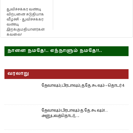
துவிச்சக்கர வண்டி
விற்பனை சடுதியாக
வீழ்ச்சி - துவிச்சக்கர
வண்டி
இறக்குமதியாளர்கள்
கவலை!
நாளை நமதே!.. எந்நாளும் நமதே!!..
வரலாறு
தேவாவும், பிரபாவும், த.தே. கூ வும் – தொடர் 4
தேவாவும் பிரபாவும் த. தே. கூ வும்!…
அனுபவத்தொடர்,….