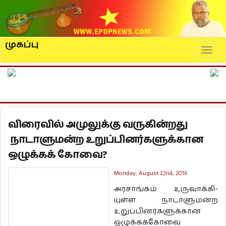
முகப்பு
Naviga
விரைவில் அமுலுக்கு வருகின்றது
நாடாளுமன்ற உறுப்பினர்களுக்கான
ஒழுக்கக் கோவை?
Monday, August 22nd, 2016
அர­சாங்கம் உரு­வாக்­கி­
யுள்ள நாடா­ளு­மன்ற
உறுப்­பி­னர்­க­ளுக்­கான
ஒழுக்கக்கோவை