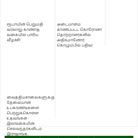
ரூபாயின் பெறுமதி
அடையாளம்
வரலாறு காணாத
காணப்பட்ட கொரோனா
வகையில் பாரிய
தொற்றாளர்களில்
வீழ்ச்சி!
அதிகமானோர்
கொழும்பில் பதிவு!
வைத்தியசாலைகளுக்கு
தேவையான
உபகரணங்களை
பெற்றுக்கொள்ள
உதவுங்கள் -
இலங்கையின்
செல்வந்தர்களிடம்
இராஜாங்க...