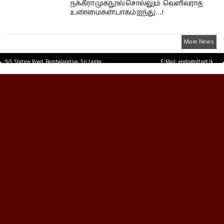
நக்கீரா முகநூல் சொல்லும் வெளிவராத
உண்மைகள்! பாகம் ஐந்து ….!
More News
9/3, Station Road, Bambalapitiya, Sri Lanka.
E-Mail: epdp@sltnet.lk
Tel: +94 11 2503467 Fax: +94 11 2585255
© EPDPNEWS.COM 2026.