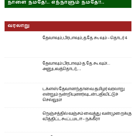
நாளை நமதே!.. எந்நாளும் நமதே!!..
வரலாறு
தேவாவும், பிரபாவும், த.தே. கூ வும் – தொடர் 4
தேவாவும் பிரபாவும் த. தே. கூ வும்!…
அனுபவத்தொடர்,….
டக்ளஸ் தேவானந்தாவை தமிழர் வரலாறு
என்றும் நன்றியுணர்வுடன் பதிவிட்டுச்
செல்லும்!
நெஞ்சத்தில் வஞ்சம் வைத்து வன்முறைக்கு
வித்திட்ட கூட்டமடா! – நக்கீரா