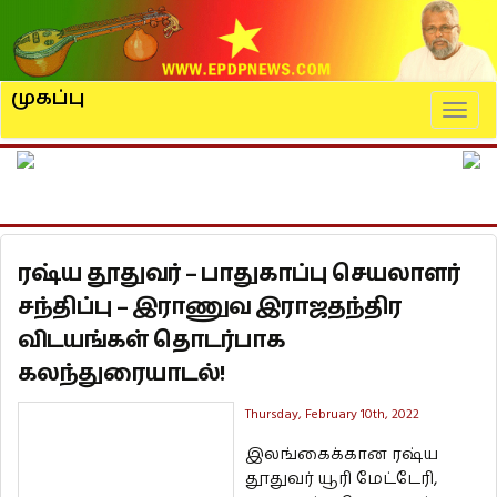
முகப்பு
Naviga
ரஷ்ய தூதுவர் – பாதுகாப்பு செயலாளர்
சந்திப்பு – இராணுவ இராஜதந்திர
விடயங்கள் தொடர்பாக
கலந்துரையாடல்!
Thursday, February 10th, 2022
இலங்கைக்கான ரஷ்ய
தூதுவர் யூரி மேட்டேரி,