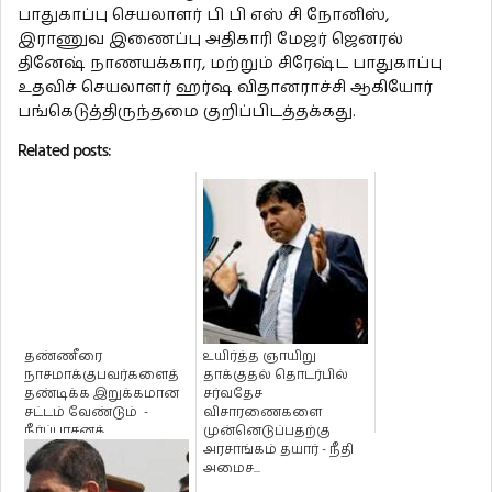
பாதுகாப்பு செயலாளர் பி பி எஸ் சி நோனிஸ்,
இராணுவ இணைப்பு அதிகாரி மேஜர் ஜெனரல்
தினேஷ் நாணயக்கார, மற்றும் சிரேஷ்ட பாதுகாப்பு
உதவிச் செயலாளர் ஹர்ஷ விதானராச்சி ஆகியோர்
பங்கெடுத்திருந்தமை குறிப்பிடத்தக்கது.
Related posts:
தண்ணீரை
உயிர்த்த ஞாயிறு
நாசமாக்குபவர்களைத்
தாக்குதல் தொடர்பில்
தண்டிக்க இறுக்கமான
சர்வதேச
சட்டம் வேண்டும் -
விசாரணைகளை
நீர்ப்பாசனத்
முன்னெடுப்பதற்கு
திணைக்களம்!
அரசாங்கம் தயார் - நீதி
அமைச...