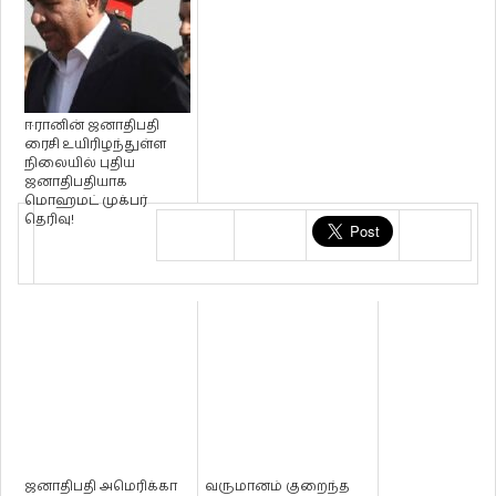
ஈரானின் ஜனாதிபதி
ரைசி உயிரிழந்துள்ள
நிலையில் புதிய
ஜனாதிபதியாக
மொஹமட் முக்பர்
தெரிவு!
ஜனாதிபதி அமெரிக்கா
வருமானம் குறைந்த