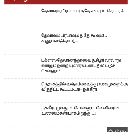
தேவாவும், பிரபாவும், த.தே. கூ வும் – தொடர் 4
தேவாவும் பிரபாவும் த. தே. கூ வும்!…
அனுபவத்தொடர்,….
டக்ளஸ் தேவானந்தாவை தமிழர் வரலாறு
என்றும் நன்றியுணர்வுடன் பதிவிட்டுச்
செல்லும்!
நெஞ்சத்தில் வஞ்சம் வைத்து வன்முறைக்கு
வித்திட்ட கூட்டமடா! – நக்கீரா
நக்கீரா முகநூல் சொல்லும் வெளிவராத
உண்மைகள்! பாகம் ஐந்து ….!
More News