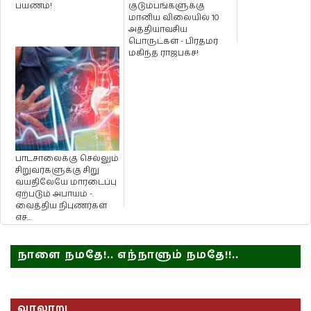
பயணம்!
குடும்பங்களுக்கு
மானிய விலையில் 10
அத்தியாவசிய
பொருட்கள் - பிரதமர்
மகிந்த ராஜபக்ச!
பாடசாலைக்கு செல்லும்
சிறுவர்களுக்கு சிறு
வயதிலேயே மாரடைப்பு
ஏற்படும் அபாயம் -.
வைத்திய நிபுணர்கள்
எச...
நாளை நமதே!.. எந்நாளும் நமதே!!..
வரலாறு