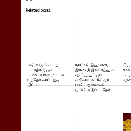
Related posts:
எதிர்வரும் 2 மாத
நாட்டில் இதுவரை
நிர
காலத்திற்குள்
இரண்டு இலட்சத்து 79
கணவ
மாணவர்களுக்கான
ஆயிரத்துக்கும்
ஊழ
உத்தேச காப்புறுதி
அதிகமான பி.சி.ஆர்.
ஆணை
திட்டம் !
பரிசோதனைகள்
முன்னெடுப்பு - தேச...