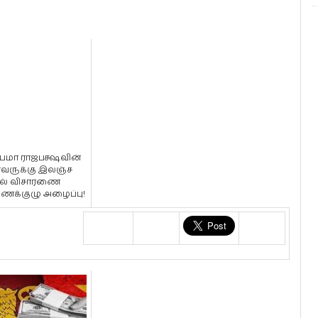
ுபமா ராஜபக்ஷவின்
ருக்கு இலஞ்ச
ல் விசாரணை
க்குழு அழைப்பு!