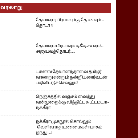
வரலாறு
தேவாவும், பிரபாவும், த.தே. கூ வும் –
தொடர் 4
தேவாவும் பிரபாவும் த. தே. கூ வும்!…
அனுபவத்தொடர்,….
டக்ளஸ் தேவானந்தாவை தமிழர்
வரலாறு என்றும் நன்றியுணர்வுடன்
பதிவிட்டுச் செல்லும்!
நெஞ்சத்தில் வஞ்சம் வைத்து
வன்முறைக்கு வித்திட்ட கூட்டமடா! –
நக்கீரா
நக்கீரா முகநூல் சொல்லும்
வெளிவராத உண்மைகள்! பாகம்
ஐந்து ….!