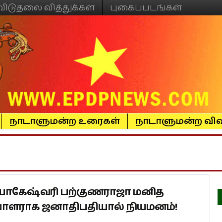
விடுதலை வித்துக்கள்
புகைப்படங்கள்
நாடாளுமன்ற உரைகள்
நாடாளுமன்ற விவ
 யோகேஷ்வரி பற்குணராஜா மனித
ராக ஜனாதிபதியால் நியமனம்!