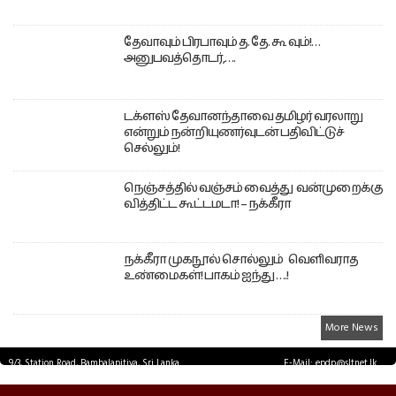
தேவாவும் பிரபாவும் த. தே. கூ வும்!…
அனுபவத்தொடர்,….
டக்ளஸ் தேவானந்தாவை தமிழர் வரலாறு
என்றும் நன்றியுணர்வுடன் பதிவிட்டுச்
செல்லும்!
நெஞ்சத்தில் வஞ்சம் வைத்து வன்முறைக்கு
வித்திட்ட கூட்டமடா! – நக்கீரா
நக்கீரா முகநூல் சொல்லும் வெளிவராத
உண்மைகள்! பாகம் ஐந்து ….!
More News
9/3, Station Road, Bambalapitiya, Sri Lanka.
E-Mail: epdp@sltnet.lk
Tel: +94 11 2503467 Fax: +94 11 2585255
© EPDPNEWS.COM 2026.