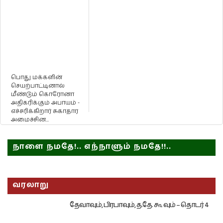
பொது மக்களின்
செயற்பாட்டினால்
மீண்டும் கொரோனா
அதிகரிக்கும் அபாயம் -
எச்சரிக்கிறார் சுகாதார
அமைச்சின...
நாளை நமதே!.. எந்நாளும் நமதே!!..
வரலாறு
தேவாவும், பிரபாவும், த.தே. கூ வும் – தொடர் 4