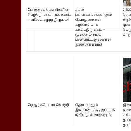
போத்தல், பேணிகளில்
சகல
2,30
பெற்றோல் வாங்க தடை
பள்ளிவாசல்களிலும்
தேவ
- விசேட சுற்று நிரூபம்!
தொழுகைகள்
கிற
தற்காலிமாக
முன்
இடைநிறுத்தம் –
மேற
முஸ்லிம் சமய
பாது.
பண்பாட்டலுவல்கள்
திணைக்களம்!
ரோஜர் ஃபெடரர் வெற்றி
தொடர்ந்தும்
இலங
இலங்கைக்கு ஜப்பான்
வங்
நிதியுதவி வழங்கும்!
உள்
தரமி
தரப்