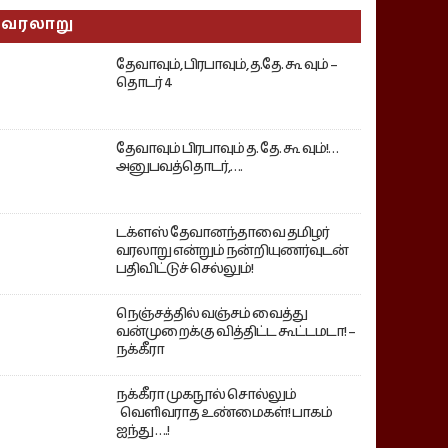
வரலாறு
தேவாவும், பிரபாவும், த.தே. கூ வும் –
தொடர் 4
தேவாவும் பிரபாவும் த. தே. கூ வும்!…
அனுபவத்தொடர்,….
டக்ளஸ் தேவானந்தாவை தமிழர்
வரலாறு என்றும் நன்றியுணர்வுடன்
பதிவிட்டுச் செல்லும்!
நெஞ்சத்தில் வஞ்சம் வைத்து
வன்முறைக்கு வித்திட்ட கூட்டமடா! –
நக்கீரா
நக்கீரா முகநூல் சொல்லும்
வெளிவராத உண்மைகள்! பாகம்
ஐந்து ….!