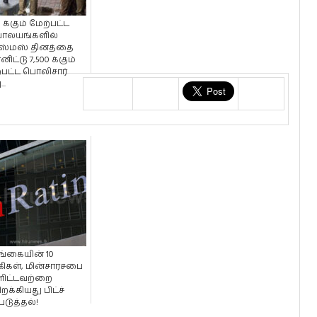
0 க்கும் மேற்பட்ட
ாலயங்களில்
ிஸ்மஸ் தினத்தை
னிட்டு 7,500 க்கும்
்பட்ட பொலிசார்
..
்கையின் 10
கிகள், மின்சாரசபை
ளிட்டவற்றை
றக்கியது பிட்ச்
படுத்தல்!