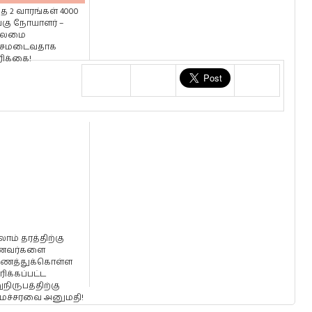
த 2 வாரங்கள் 4000
்கு நோயாளர் –
லைமை
சமடைவதாக
ரிக்கை!
ாம் தரத்திற்கு
ணவர்களை
ைத்துக்கொள்ள
ிக்கப்பட்ட
றுநிருபத்திற்கு
ச்சரவை அனுமதி!