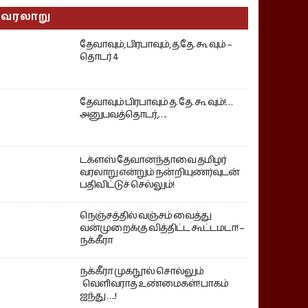
வரலாறு
தேவாவும், பிரபாவும், த.தே. கூ வும் –
தொடர் 4
தேவாவும் பிரபாவும் த. தே. கூ வும்!…
அனுபவத்தொடர்,….
டக்ளஸ் தேவானந்தாவை தமிழர்
வரலாறு என்றும் நன்றியுணர்வுடன்
பதிவிட்டுச் செல்லும்!
நெஞ்சத்தில் வஞ்சம் வைத்து
வன்முறைக்கு வித்திட்ட கூட்டமடா! –
நக்கீரா
நக்கீரா முகநூல் சொல்லும்
வெளிவராத உண்மைகள்! பாகம்
ஐந்து ….!