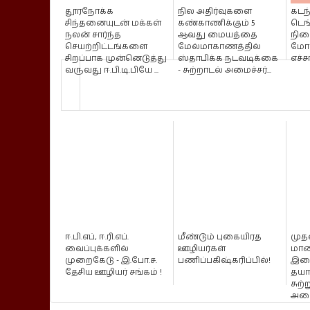
தூரநோக்க
நில அதிர்வுகளை
கடந்
சிந்தனையுடன் மக்கள்
கண்காணிக்கும் 5
டெங
நலன் சார்ந்த
ஆவது மையத்தை
நி
செயற்றிட்டங்களை
மேல்மாகாணத்தில்
மோ
சிறப்பாக முன்னெடுத்து
ஸ்தாபிக்க நடவடிக்கை
எச்ச
வருவது ஈ.பி.டி.பியே ...
- சுற்றாடல் அமைச்சர்...
ஈ.பி.எப், ஈ.ரி.எப்.
மீண்டும் புகையிரத
முதல
வைப்புக்களில்
ஊழியர்கள்
மா
முறைகேடு - இ.போ.ச.
பணிப்பகிஷ்கரிப்பில்!
இண
தேசிய ஊழியர் சங்கம் !
தயார
சுற்
அமை