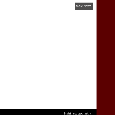
More News
E-Mail: epdp@sltnet.lk