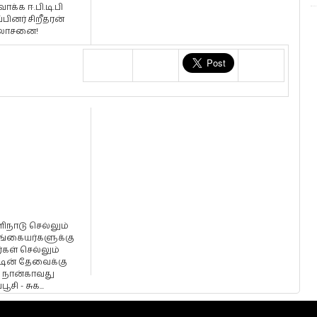
ாக்க ஈ.பி.டி.பி
்பினர் சிறீதரன்
ோசனை!
ிநாடு செல்லும்
்கையர்களுக்கு
கள் செல்லும்
்டின் தேவைக்கு
ப நான்காவது
பூசி - சுக...