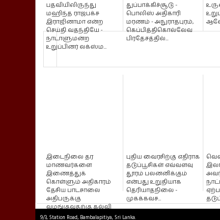
பதவியிலிருந்து
துப்பாக்கிச்சூடு -
உருவ
மஹிந்த ராஜபக்ச
பொலிஸ் அதிகாரி
உறுப
இராஜினாமா என்ற
மரணம் - அநுராதபுரம்,
ஆல
செய்தி வதந்தியே -
கெப்பித்திகொல்லேவ
நாடாளுமன்ற
பிரதேசத்தில்...
உறுப்பினர் லக்ஸ்ம...
இடைநிலை தர
புதிய வைரசிற்கு எதிராக
வெள
மாணவர்களை
தடுப்பூசிகள் எவ்வளவு
இலங
இணைத்துக்
தூரம் பலனனிக்கும்
அவர்
கொள்ளும் அதிகாரம்
என்பது உறுதியாக
நாட
தேசிய பாடசாலை
தெரியாதநிலை -
ஏற்
அதிபருக்கு
முகக்கவச...
தடுப்
வழங்குவதற்கு கல்வி
அமைச்சு...
9/3, Station Road, Bambalapitiya, Sri Lanka.