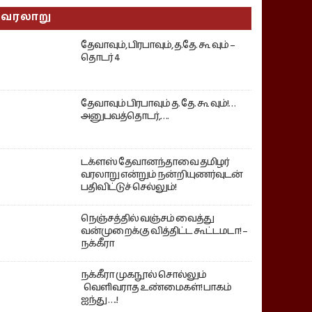
வரலாறு
தேவாவும், பிரபாவும், த.தே. கூ வும் –
தொடர் 4
தேவாவும் பிரபாவும் த. தே. கூ வும்!…
அனுபவத்தொடர்,….
டக்ளஸ் தேவானந்தாவை தமிழர்
வரலாறு என்றும் நன்றியுணர்வுடன்
பதிவிட்டுச் செல்லும்!
நெஞ்சத்தில் வஞ்சம் வைத்து
வன்முறைக்கு வித்திட்ட கூட்டமடா! –
நக்கீரா
நக்கீரா முகநூல் சொல்லும்
வெளிவராத உண்மைகள்! பாகம்
ஐந்து ….!