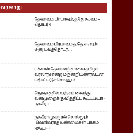
வரலாறு
தேவாவும், பிரபாவும், த.தே. கூ வும் –
தொடர் 4
தேவாவும் பிரபாவும் த. தே. கூ வும்!…
அனுபவத்தொடர்,….
டக்ளஸ் தேவானந்தாவை தமிழர்
வரலாறு என்றும் நன்றியுணர்வுடன்
பதிவிட்டுச் செல்லும்!
நெஞ்சத்தில் வஞ்சம் வைத்து
வன்முறைக்கு வித்திட்ட கூட்டமடா! –
நக்கீரா
நக்கீரா முகநூல் சொல்லும்
வெளிவராத உண்மைகள்! பாகம்
ஐந்து ….!