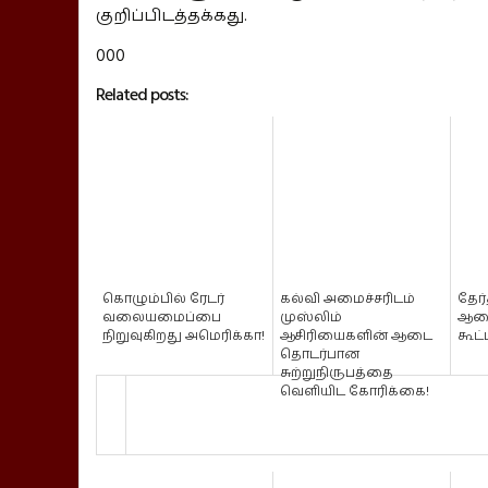
குறிப்பிடத்தக்கது.
000
Related posts:
கொழும்பில் ரேடர்
கல்வி அமைச்சரிடம்
தேர்
வலையமைப்பை
முஸ்லிம்
ஆணை
நிறுவுகிறது அமெரிக்கா!
ஆசிரியைகளின் ஆடை
கூட
தொடர்பான
சுற்றுநிருபத்தை
வெளியிட கோரிக்கை!