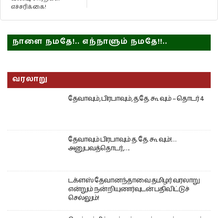
எச்சரிக்கை!
நாளை நமதே!.. எந்நாளும் நமதே!!..
வரலாறு
தேவாவும், பிரபாவும், த.தே. கூ வும் – தொடர் 4
தேவாவும் பிரபாவும் த. தே. கூ வும்!…
அனுபவத்தொடர்,….
டக்ளஸ் தேவானந்தாவை தமிழர் வரலாறு
என்றும் நன்றியுணர்வுடன் பதிவிட்டுச்
செல்லும்!