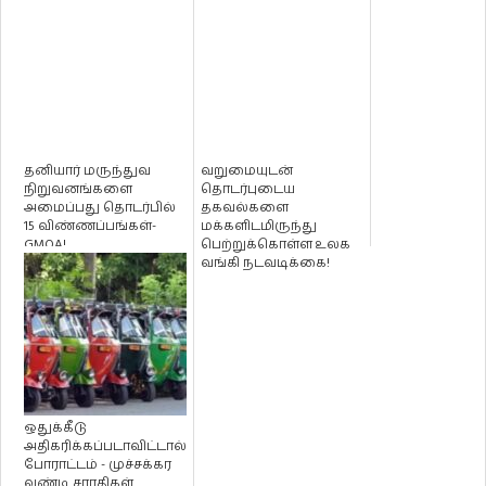
தனியார் மருந்துவ
வறுமையுடன்
நிறுவனங்களை
தொடர்புடைய
அமைப்பது தொடர்பில்
தகவல்களை
15 விண்ணப்பங்கள்-
மக்களிடமிருந்து
GMOA!
பெற்றுக்கொள்ள உலக
வங்கி நடவடிக்கை!
ஒதுக்கீடு
அதிகரிக்கப்படாவிட்டால்
போராட்டம் - முச்சக்கர
வண்டி சாரதிகள்