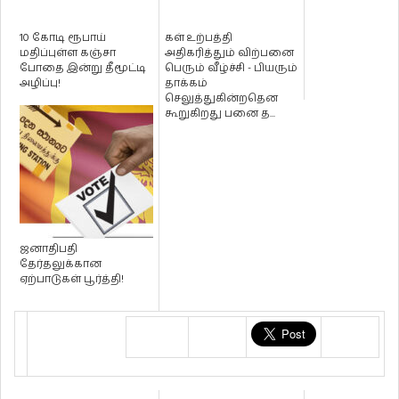
10 கோடி ரூபாய்
கள் உற்பத்தி
மதிப்புள்ள கஞ்சா
அதிகரித்தும் விற்பனை
போதை இன்று தீமூட்டி
பெரும் வீழ்ச்சி - பியரும்
அழிப்பு!
தாக்கம்
செலுத்துகின்றதென
கூறுகிறது பனை த...
ஜனாதிபதி
தேர்தலுக்கான
ஏற்பாடுகள் பூர்த்தி!