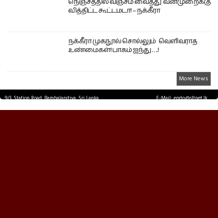
நெஞ்சத்தில் வஞ்சம் வைத்து வன்முறைக்கு
வித்திட்ட கூட்டமடா! – நக்கீரா
நக்கீரா முகநூல் சொல்லும் வெளிவராத
உண்மைகள்! பாகம் ஐந்து ….!
More News
9/3, Station Road, Bambalapitiya, Sri Lanka.
E-Mail: epdp@sltnet.lk
Tel: +94 11 2503467 Fax: +94 11 2585255
© EPDPNEWS.COM 2026.