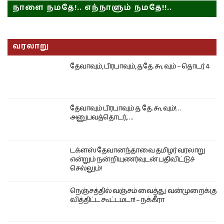
நாளை நமதே!.. எந்நாளும் நமதே!!..
வரலாறு
தேவாவும், பிரபாவும், த.தே. கூ வும் – தொடர் 4
தேவாவும் பிரபாவும் த. தே. கூ வும்!…
அனுபவத்தொடர்,….
டக்ளஸ் தேவானந்தாவை தமிழர் வரலாறு
என்றும் நன்றியுணர்வுடன் பதிவிட்டுச்
செல்லும்!
நெஞ்சத்தில் வஞ்சம் வைத்து வன்முறைக்கு
வித்திட்ட கூட்டமடா! – நக்கீரா