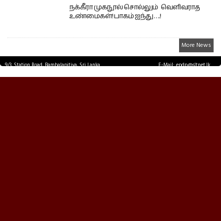
நக்கீரா முகநூல் சொல்லும் வெளிவராத
உண்மைகள்! பாகம் ஐந்து ….!
More News
9/3, Station Road, Bambalapitiya, Sri Lanka.
E-Mail: epdp@sltnet.lk
Tel: +94 11 2503467 Fax: +94 11 2585255
© EPDPNEWS.COM 2026.