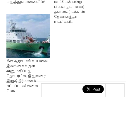
மருத்துவமனையில்!
மாட்டேன் என்ற
பிடிவாதமானவர்
தலைவர் டக்ளஸ்
தேவானந்தா –
ஈ.டபிடி.பி...
சீன ஆராய்ச்சி கப்பலை
இலங்கைக்குள்
அனுமதிப்பது
தொடர்பில், இதுவரை
இறுதி தீர்மானம்
எட்டப்படவில்லை -
வெள...