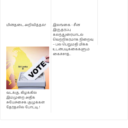
மின்தடை அறிவித்தல்!
இலங்கை - சீன
இருதரப்பு
கலந்துரையாடல்
வெற்றிகரமாக நிறைவு
– பல பெறுமதி மிக்க
உடன்படிக்கைகளும்
கைச்சாத்...
வடக்கு, கிழக்கில்
இம்முறை அதிக
சுயேச்சைக் குழுக்கள்
தேர்தலில் போட்டி..!