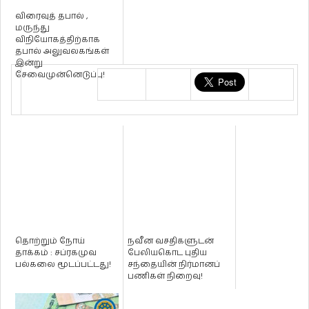
விரைவுத் தபால் ,
மருந்து
விநியோகத்திற்காக
தபால் அலுவலகங்கள்
இன்று
சேவைமுன்னெடுப்பு!
தொற்றும் நோய்
நவீன வசதிகளுடன்
தாக்கம் : சப்ரகமுவ
பேலியகொட புதிய
பல்கலை மூடப்பட்டது!
சந்தையின் நிர்மானப்
பணிகள் நிறைவு!