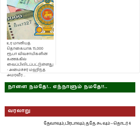
உர மானியத்
தொகையாக 15,000
ரூபா விவசாயிகளின்
கணக்கில்
வைப்பிலிடப்பட்டுள்ளது
- அமைச்சர் மஹிந்த
அமரவீர ...
நாளை நமதே!.. எந்நாளும் நமதே!!..
வரலாறு
தேவாவும், பிரபாவும், த.தே. கூ வும் – தொடர் 4