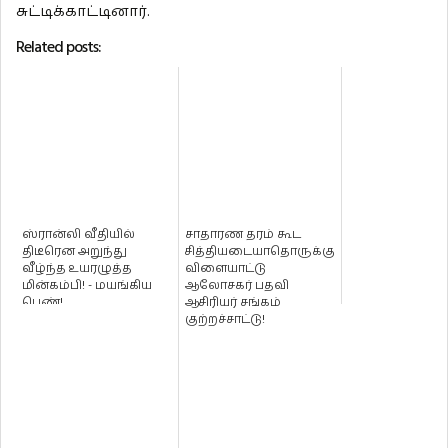
சுட்டிக்காட்டினார்.
Related posts:
ஸ்ரான்லி வீதியில்
சாதாரண தரம் கூட
திடீரென அறுந்து
சித்தியடையாதொருக்கு
வீழ்ந்த உயரழுத்த
விளையாட்டு
மின்கம்பி! - மயங்கிய
ஆலோசகர் பதவி
பெண்!
ஆசிரியர் சங்கம்
குற்றச்சாட்டு!