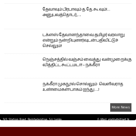
தேவாவும் பிரபாவும் த. தே. கூ வும்!…
அனுபவத்தொடர்,….
டக்ளஸ் தேவானந்தாவை தமிழர் வரலாறு
என்றும் நன்றியுணர்வுடன் பதிவிட்டுச்
செல்லும்!
நெஞ்சத்தில் வஞ்சம் வைத்து வன்முறைக்கு
வித்திட்ட கூட்டமடா! – நக்கீரா
நக்கீரா முகநூல் சொல்லும் வெளிவராத
உண்மைகள்! பாகம் ஐந்து ….!
More News
9/3, Station Road, Bambalapitiya, Sri Lanka.
E-Mail: epdp@sltnet.lk
Tel: +94 11 2503467 Fax: +94 11 2585255
© EPDPNEWS.COM 2026.