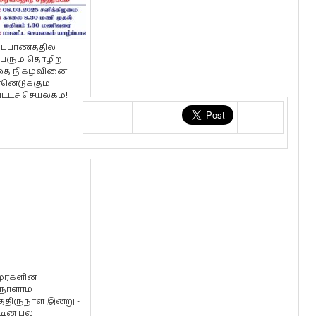
்ப்பாணத்தில்
ெரும் தொழிற்
தை நிகழ்வினை
்னெடுக்கும்
ட்டச் செயலகம்!
ழர்களின்
ுநாளாம்
்திருநாள் இன்று -
டின் பல