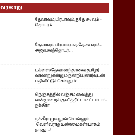
வரலாறு
தேவாவும், பிரபாவும், த.தே. கூ வும் –
தொடர் 4
தேவாவும் பிரபாவும் த. தே. கூ வும்!…
அனுபவத்தொடர்,….
டக்ளஸ் தேவானந்தாவை தமிழர்
வரலாறு என்றும் நன்றியுணர்வுடன்
பதிவிட்டுச் செல்லும்!
நெஞ்சத்தில் வஞ்சம் வைத்து
வன்முறைக்கு வித்திட்ட கூட்டமடா! –
நக்கீரா
நக்கீரா முகநூல் சொல்லும்
வெளிவராத உண்மைகள்! பாகம்
ஐந்து ….!