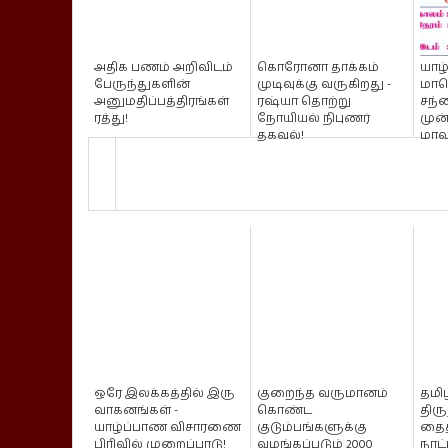
அதிக பணம் அறிவிடம்
கொரோனா தாக்கம்
யாழ
பேருந்துகளின்
முடிவுக்கு வருகிறது -
மாப
அனுமதிப்பத்திரங்கள்
ரஷ்யா தொற்று
சந்
ரத்து!
நோயியல் நிபுணர்
முன
தகவல்!
மாவ
ஒரே இலக்கத்தில் இரு
குறைந்த வருமானம்
தமி
வாகனங்கள் -
கொண்ட
திர
யாழ்ப்பாண விசாரணை
குடும்பங்களுக்கு
தைத
பிரிவில் முறைப்பாடு!
வழங்கப்படும் 2000
நாட்