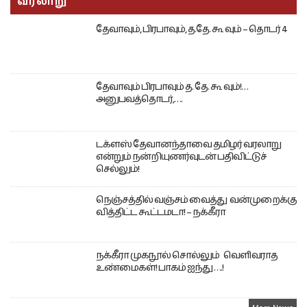
வரலாறு
தேவாவும், பிரபாவும், த.தே. கூ வும் – தொடர் 4
தேவாவும் பிரபாவும் த. தே. கூ வும்!…
அனுபவத்தொடர்,….
டக்ளஸ் தேவானந்தாவை தமிழர் வரலாறு
என்றும் நன்றியுணர்வுடன் பதிவிட்டுச்
செல்லும்!
நெஞ்சத்தில் வஞ்சம் வைத்து வன்முறைக்கு
வித்திட்ட கூட்டமடா! – நக்கீரா
நக்கீரா முகநூல் சொல்லும் வெளிவராத
உண்மைகள்! பாகம் ஐந்து ….!