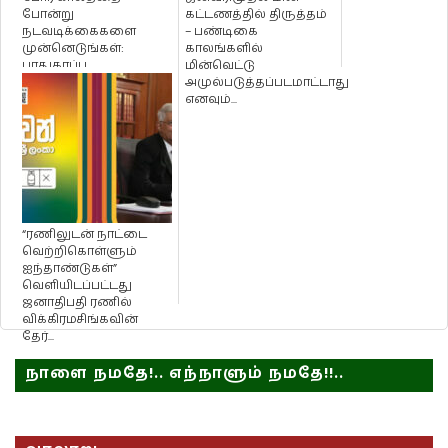
போன்று
கட்டணத்தில் திருத்தம்
நடவடிக்கைகளை
– பண்டிகை
முன்னெடுங்கள்:
காலங்களில்
பாதுகாப்பு
மின்வெட்டு
செயலாளருக்கு
அமுல்படுத்தப்படமாட்டாது
பணிப்புரை விடுத்தார்
எனவும்...
ஜனாதிபத...
“ரணிலுடன் நாட்டை
வெற்றிகொள்ளும்
ஐந்தாண்டுகள்”
வெளியிடப்பட்டது
ஜனாதிபதி ரணில்
விக்கிரமசிங்கவின்
தேர்...
நாளை நமதே!.. எந்நாளும் நமதே!!..