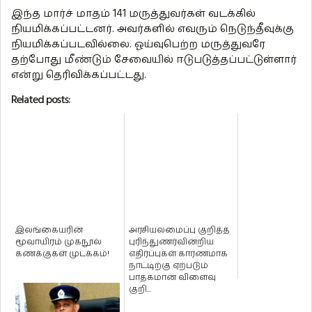
இந்த மார்ச் மாதம் 141 மருத்துவர்கள் வடக்கில்
நியமிக்கப்பட்டனர். அவர்களில் எவரும் நெடுந்தீவுக்கு
நியமிக்கப்படவில்லை. ஓய்வுபெற்ற மருத்துவரே
தற்போது மீண்டும் சேவையில் ஈடுபடுத்தப்பட்டுள்ளார்
என்று தெரிவிக்கப்பட்டது.
Related posts:
இலங்கையரின்
அரசியலமைப்பு குறித்த
மூவாயிரம் முக­நூல்
புரிந்துணர்வின்றிய
கணக்­கு­கள் முடக்கம்!
எதிர்ப்புகள் காரணமாக
நாட்டிற்கு ஏற்படும்
பாதகமான விளைவு
குறி...