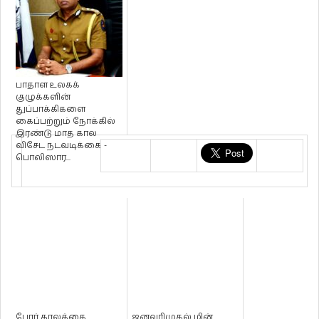
பாதாள உலகக்
குழுக்களின்
துப்பாக்கிகளை
கைப்பற்றும் நோக்கில்
இரண்டு மாத கால
விசேட நடவடிக்கை -
பொலிஸார...
போர் காலத்தை
ஜனவரிமுதல் மின்