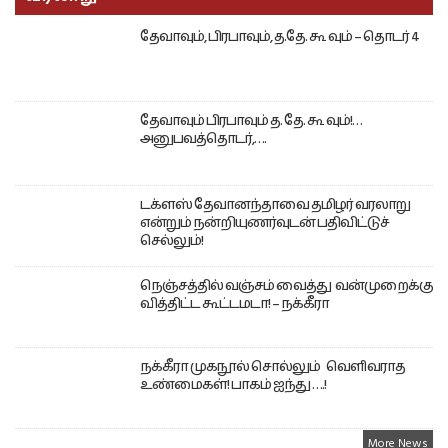
தேவாவும், பிரபாவும், த.தே. கூ வும் – தொடர் 4
தேவாவும் பிரபாவும் த. தே. கூ வும்!…
அனுபவத்தொடர்,….
டக்ளஸ் தேவானந்தாவை தமிழர் வரலாறு
என்றும் நன்றியுணர்வுடன் பதிவிட்டுச்
செல்லும்!
நெஞ்சத்தில் வஞ்சம் வைத்து வன்முறைக்கு
வித்திட்ட கூட்டமடா! – நக்கீரா
நக்கீரா முகநூல் சொல்லும் வெளிவராத
உண்மைகள்! பாகம் ஐந்து ….!
More News