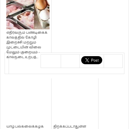
எதிர்வரும் பண்டிகைக்
காலத்தில் கோழி
இறைச்சி மற்றும்
முட்டையின் விலை
மேலும் குறையும் -
கால்நடை உற்பத்...
யாழ்.பல்கலைக்கழக
திறக்கப்படாதுள்ள