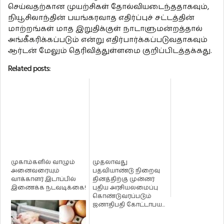
செய்வதற்கான முயற்சிகள் தோல்வியடைந்ததாகவும்,
நியூசிலாந்தின் பயங்கரவாத எதிர்ப்புச் சட்டத்தின்
மாற்றங்கள் மாத இறுதிக்குள் நாடாளுமன்றத்தால்
அங்கீகரிக்கப்படும் என்று எதிர்பார்க்கப்படுவதாகவும்
ஆர்டன் மேலும் தெரிவித்துள்ளமை குறிப்பிடத்தக்கது.
Related posts:
முகாம்களில் வாழும்
முதலாவது
அனைவரையும்
பதவியாண்டு நிறைவு
வாக்காளர் இடாப்பில்
தினத்திற்கு முன்னர்
இணைக்க நடவடிக்கை!
புதிய அரசியலமைப்பு
கொண்டுவரப்படும்
ஜனாதிபதி கோட்டாபய...