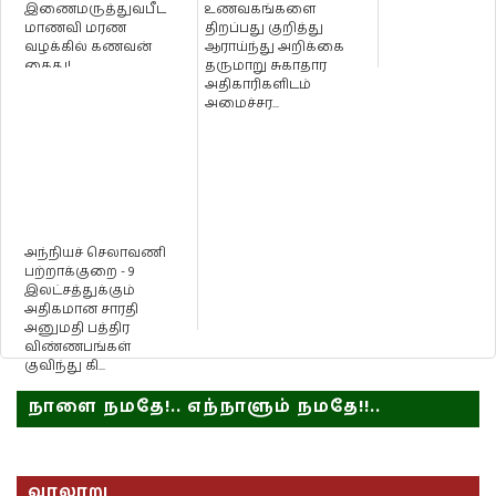
இணைமருத்துவபீட
உணவகங்களை
மாணவி மரண
திறப்பது குறித்து
வழக்கில் கணவன்
ஆராய்ந்து அறிக்கை
கைது!
தருமாறு சுகாதார
அதிகாரிகளிடம்
அமைச்சர...
அந்நியச் செலாவணி
பற்றாக்குறை - 9
இலட்சத்துக்கும்
அதிகமான சாரதி
அனுமதி பத்திர
விண்ணபங்கள்
குவிந்து கி...
நாளை நமதே!.. எந்நாளும் நமதே!!..
வரலாறு