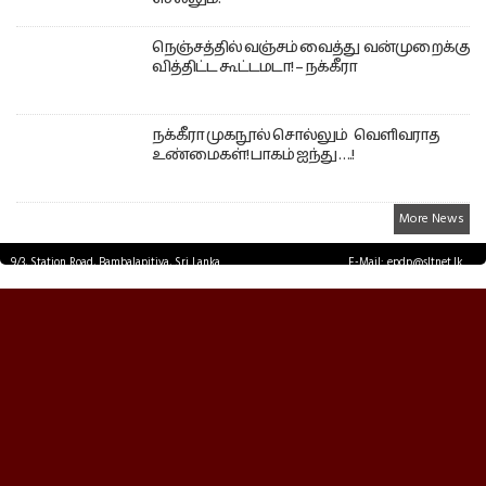
நெஞ்சத்தில் வஞ்சம் வைத்து வன்முறைக்கு
வித்திட்ட கூட்டமடா! – நக்கீரா
நக்கீரா முகநூல் சொல்லும் வெளிவராத
உண்மைகள்! பாகம் ஐந்து ….!
More News
9/3, Station Road, Bambalapitiya, Sri Lanka.
E-Mail: epdp@sltnet.lk
Tel: +94 11 2503467 Fax: +94 11 2585255
© EPDPNEWS.COM 2026.