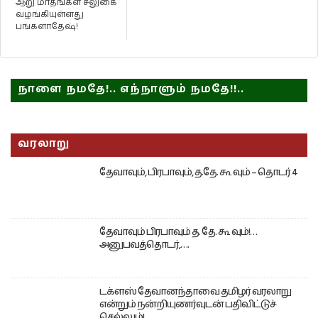
ஆறு மாதங்கள் சலுகை
வழங்கியுள்ளது
பங்களாதேஷ்!
நாளை நமதே!.. எந்நாளும் நமதே!!..
வரலாறு
தேவாவும், பிரபாவும், த.தே. கூ வும் – தொடர் 4
தேவாவும் பிரபாவும் த. தே. கூ வும்!…
அனுபவத்தொடர்,….
டக்ளஸ் தேவானந்தாவை தமிழர் வரலாறு
என்றும் நன்றியுணர்வுடன் பதிவிட்டுச்
செல்லும்!