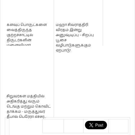
களவுப் பொருட்களை
மஹா சிவராத்திரி
வைத்திருந்த
விரதம் இன்று
குற்றச்சாட்டில்
அனுஷ்டிப்பு – சிறப்பு
திருடர்களின்
பூசை
மனைவிமார்
வழிபாடுகளுக்கும்
பொலிஸாரால் கைது!
ஏற்பாடு!
சிறுவர்கள் மத்தியில்
அதிகரித்து வரும்
டெங்கு மற்றும் கொவிட்
தாக்கம் - மருத்துவர்
தீபால் பெரேரா எச்சர...