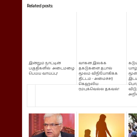
Related posts:
இன்றும் நாட்டின்
வாகன இலக்க
கடு
பகுதிகளில் அடைமழை
தகடுகளை தபால்
யாழ
பெய்ய வாய்ப்பு!
மூலம் விநியோகிக்க
மூன்
திட்டம் - அமைச்சர்
இடம்
கெஹலிய
பொத
ரம்புக்வெல்ல தகவல்!
விடு
அறிவு