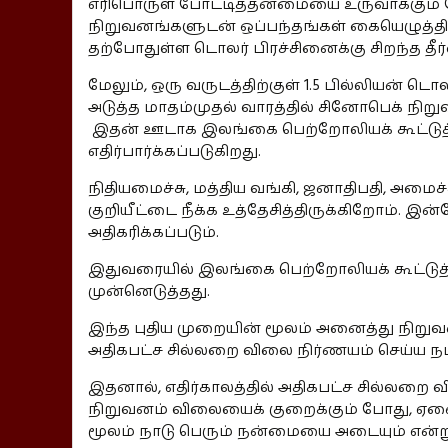
எரிபொருள் போட்டித்தன்மையை உருவாக்கும் ந
நிறுவனங்களுடன் ஒப்பந்தங்கள் கையெழுத்தி
தற்போதுள்ள டொலர் பிரச்சினைக்கு சிறந்த தீர்
மேலும், ஒரு வருடத்திற்குள் 1.5 பில்லியன் டொல
அடுத்த மாதம்முதல் வாரத்தில் சினோபெக் நிற
இதன் ஊடாக இலங்கை பெற்றோலியக் கூட்டுத
எதிர்பார்க்கப்படுகிறது.
நிதியமைச்சு, மத்திய வங்கி, ஜனாதிபதி, அமை
குறியீட்டை நீக்க உத்தேசித்திருக்கிறோம். 
அதிகரிக்கப்படும்.
இதுவரையில் இலங்கை பெற்றோலியக் கூட்டுத்
முன்னெடுத்தது.
இந்த புதிய முறையின் மூலம் அனைத்து நிறுவன
அதிகபட்ச சில்லறை விலை நிர்ணயம் செய்ய நடவ
இதனால், எதிர்காலத்தில் அதிகபட்ச சில்லறை வ
நிறுவனம் விலையைக் குறைக்கும் போது, ஏ
மூலம் நாடு பெரும் நன்மையை அடையும் என்றும