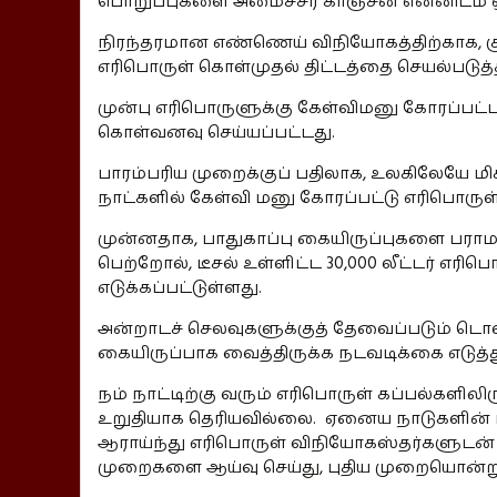
பொறுப்புகளை அமைச்சர் காஞ்சன என்னிடம் ஒப
நிரந்தரமான எண்ணெய் விநியோகத்திற்காக, குற
எரிபொருள் கொள்முதல் திட்டத்தை செயல்படுத்த
முன்பு எரிபொருளுக்கு கேள்விமனு கோரப்பட்
கொள்வனவு செய்யப்பட்டது.
பாரம்பரிய முறைக்குப் பதிலாக, உலகிலேயே மி
நாட்களில் கேள்வி மனு கோரப்பட்டு எரிபொருள
முன்னதாக, பாதுகாப்பு கையிருப்புகளை பராம
பெற்றோல், டீசல் உள்ளிட்ட 30,000 லீட்டர் எ
எடுக்கப்பட்டுள்ளது.
அன்றாடச் செலவுகளுக்குத் தேவைப்படும் டொல
கையிருப்பாக வைத்திருக்க நடவடிக்கை எடுத்
நம் நாட்டிற்கு வரும் எரிபொருள் கப்பல்களிலிர
உறுதியாக தெரியவில்லை. ஏனைய நாடுகளின் பி
ஆராய்ந்து எரிபொருள் விநியோகஸ்தர்களுடன்
முறைகளை ஆய்வு செய்து, புதிய முறையொன்று 