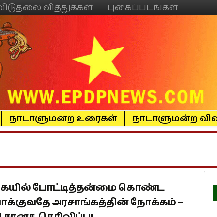
விடுதலை வித்துக்கள்
புகைப்படங்கள்
நாடாளுமன்ற உரைகள்
நாடாளுமன்ற விவ
வகையில் போட்டித்தன்மை கொண்ட
்குவதே அரசாங்கத்தின் நோக்கம் –
.சானக தெரிவிப்பு!