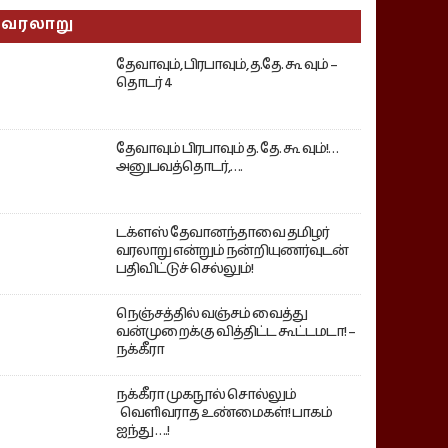
வரலாறு
தேவாவும், பிரபாவும், த.தே. கூ வும் –
தொடர் 4
தேவாவும் பிரபாவும் த. தே. கூ வும்!…
அனுபவத்தொடர்,….
டக்ளஸ் தேவானந்தாவை தமிழர்
வரலாறு என்றும் நன்றியுணர்வுடன்
பதிவிட்டுச் செல்லும்!
நெஞ்சத்தில் வஞ்சம் வைத்து
வன்முறைக்கு வித்திட்ட கூட்டமடா! –
நக்கீரா
நக்கீரா முகநூல் சொல்லும்
வெளிவராத உண்மைகள்! பாகம்
ஐந்து ….!