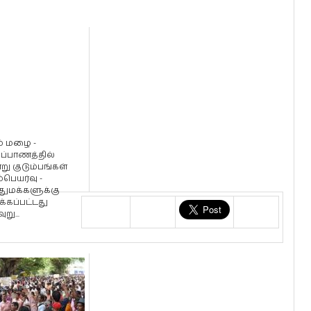
ம் மழை -
்ப்பாணத்தில்
று குடும்பங்கள்
பெயர்வு -
ுமக்களுக்கு
க்கப்பட்டது
று...