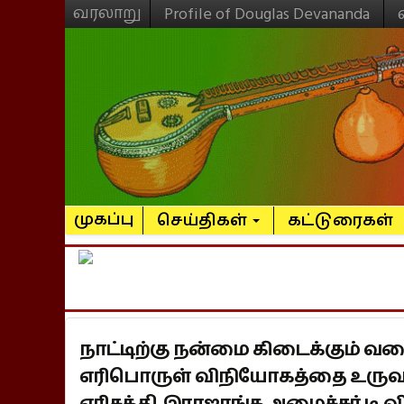
வரலாறு
Profile of Douglas Devananda
முகப்பு
செய்திகள்
கட்டுரைகள்
நாட்டிற்கு நன்மை கிடைக்கும் 
எரிபொருள் விநியோகத்தை உருவாக
எரிசக்தி இராஜாங்க அமைச்சர் டி.வி