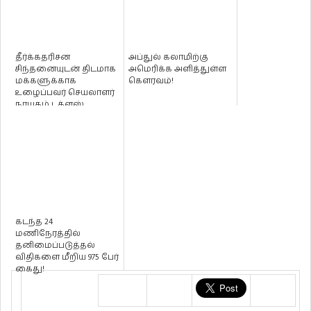
தீர்க்கதரிசன
அப்துல் கலாமிற்கு
சிந்தனையுடன் திடமாக
அமெரிக்க அளித்துள்ள
மக்களுக்காக
கௌரவம்!
உழைப்பவர் செயலாளர்
நாயகம் டக்ளஸ்
தேவானந்தா - சிவகுரு
பா...
கடந்த 24
மணிநேரத்தில்
தனிமைப்படுத்தல்
விதிகளை மீறிய 975 பேர்
கைது!