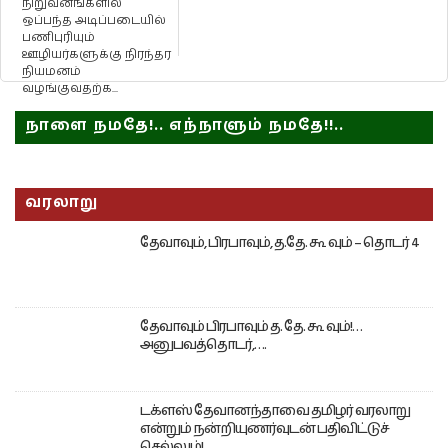
நிறுவனங்களில்
ஒப்பந்த அடிப்படையில்
பணிபுரியும்
ஊழியர்களுக்கு நிரந்தர
நியமனம்
வழங்குவதற்க...
நாளை நமதே!.. எந்நாளும் நமதே!!..
வரலாறு
தேவாவும், பிரபாவும், த.தே. கூ வும் – தொடர் 4
தேவாவும் பிரபாவும் த. தே. கூ வும்!…
அனுபவத்தொடர்,….
டக்ளஸ் தேவானந்தாவை தமிழர் வரலாறு
என்றும் நன்றியுணர்வுடன் பதிவிட்டுச்
செல்லும்!