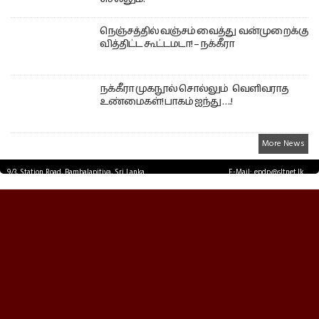
நெஞ்சத்தில் வஞ்சம் வைத்து வன்முறைக்கு
வித்திட்ட கூட்டமடா! – நக்கீரா
நக்கீரா முகநூல் சொல்லும் வெளிவராத
உண்மைகள்! பாகம் ஐந்து ….!
More News
9/3, Station Road, Bambalapitiya, Sri Lanka.
E-Mail: epdp@sltnet.lk
Tel: +94 11 2503467 Fax: +94 11 2585255
© EPDPNEWS.COM 2026.