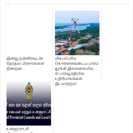
இன்று நள்ளிரவுடன்
மிகப்பெரிய
தேர்தல் பிரசாரங்கள்
கொள்ளளவுடைய பாரம்
நிறைவு!
தூக்கி இலங்கையில் -
42 பாரவூர்தியில்
உதிரிபாகங்கள்
இடமாற்றம்!
உள்ளுராட்சி