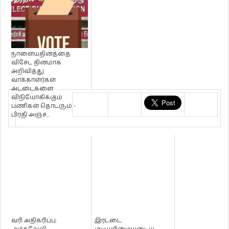
நாளையதினத்தை
விசேட தினமாக
அறிவித்து
வாக்காளர்கள்
அட்டைகளை
விநியோகிக்கும்
பணிகள் தொடரும் -
பிரதி அஞ்ச...
வரி அதிகரிப்பு:
இரட்டை