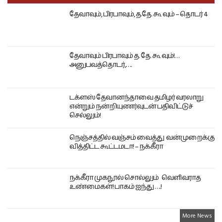
தேவாவும், பிரபாவும், த.தே. கூ வும் – தொடர் 4
தேவாவும் பிரபாவும் த. தே. கூ வும்!…
அனுபவத்தொடர்,….
டக்ளஸ் தேவானந்தாவை தமிழர் வரலாறு
என்றும் நன்றியுணர்வுடன் பதிவிட்டுச்
செல்லும்!
நெஞ்சத்தில் வஞ்சம் வைத்து வன்முறைக்கு
வித்திட்ட கூட்டமடா! – நக்கீரா
நக்கீரா முகநூல் சொல்லும் வெளிவராத
உண்மைகள்! பாகம் ஐந்து ….!
More News