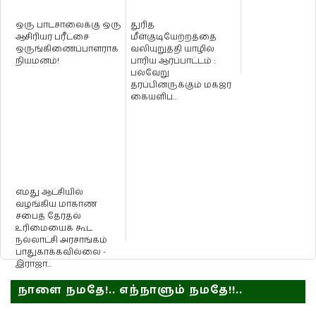
ஒரு பாடசாலைக்கு ஒரு
துரித
ஆசிரியர் பரீட்சை
மீள்குடியேற்றத்தை
ஒருங்கிணைப்பாளராக
வலியுறுத்தி யாழில்
நியமனம்!
பாரிய ஆர்ப்பாட்டம் :
பல்வேறு
தரப்பினருக்கும் மகஜர்
கையளிப...
எமது ஆட்சியில்
வழங்கிய மாகாண
சபைத் தேர்தல்
உரிமையைக் கூட
நல்லாட்சி அரசாங்கம்
பாதுகாக்கவில்லை -
இராஜா...
நாளை நமதே!.. எந்நாளும் நமதே!!..