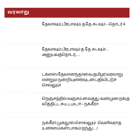
வரலாறு
தேவாவும், பிரபாவும், த.தே. கூ வும் – தொடர் 4
தேவாவும் பிரபாவும் த. தே. கூ வும்!…
அனுபவத்தொடர்,….
டக்ளஸ் தேவானந்தாவை தமிழர் வரலாறு
என்றும் நன்றியுணர்வுடன் பதிவிட்டுச்
செல்லும்!
நெஞ்சத்தில் வஞ்சம் வைத்து வன்முறைக்கு
வித்திட்ட கூட்டமடா! – நக்கீரா
நக்கீரா முகநூல் சொல்லும் வெளிவராத
உண்மைகள்! பாகம் ஐந்து ….!