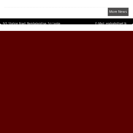
More News
9/3, Station Road, Bambalapitiya, Sri Lanka.
E-Mail: epdp@sltnet.lk
Tel: +94 11 2503467 Fax: +94 11 2585255
© EPDPNEWS.COM 2026.