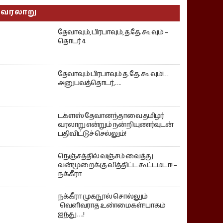
வரலாறு
தேவாவும், பிரபாவும், த.தே. கூ வும் –
தொடர் 4
தேவாவும் பிரபாவும் த. தே. கூ வும்!…
அனுபவத்தொடர்,….
டக்ளஸ் தேவானந்தாவை தமிழர்
வரலாறு என்றும் நன்றியுணர்வுடன்
பதிவிட்டுச் செல்லும்!
நெஞ்சத்தில் வஞ்சம் வைத்து
வன்முறைக்கு வித்திட்ட கூட்டமடா! –
நக்கீரா
நக்கீரா முகநூல் சொல்லும்
வெளிவராத உண்மைகள்! பாகம்
ஐந்து ….!