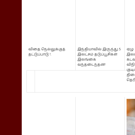
விதை நெல்லுக்குத்
இந்தியாவில் இருந்து 5
ஏழு
தட்டுப்பாடு !.
இலட்சம் தடுப்பூசிகள்
இலட
இலங்கை
கடவு
வந்தடைந்தன!
விநி
குடி
திண
தெரி