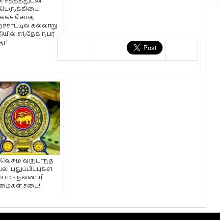
 சத்தத்துடன்
பெருக்கியை
்கச் செய்த
றச்சாட்டில் கல்லாறு
ியில் சந்தேக நபர்
ு!
வெசும வருடாந்த
் புதுப்பிப்புகள்
பம் - நலன்புரி
மைகள் சபை!