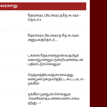
வரலாறு
தேவாவும், பிரபாவும், த.தே. கூ வும் –
தொடர் 4
தேவாவும் பிரபாவும் த. தே. கூ வும்!…
அனுபவத்தொடர்,….
டக்ளஸ் தேவானந்தாவை தமிழர்
வரலாறு என்றும் நன்றியுணர்வுடன்
பதிவிட்டுச் செல்லும்!
நெஞ்சத்தில் வஞ்சம் வைத்து
வன்முறைக்கு வித்திட்ட கூட்டமடா! –
நக்கீரா
நக்கீரா முகநூல் சொல்லும்
வெளிவராத உண்மைகள்! பாகம்
ஐந்து ….!