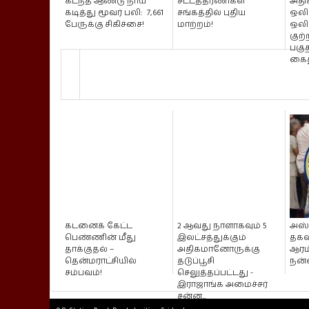
கடந்த ஆண்டு நாய்
சட்டத்தரணிகள்
அதிக
கடித்து மூவர் பலி: 7,661
சங்கத்தில் புதிய
ஒலி
பேருக்கு சிகிச்சை!
மாற்றம்!
ஒலிக
குற்
பகுத
கைத
கடனைக் கேட்ட
2 ஆவது நாளாகவும் 5
அஸ்
பெண்ணின் மீது
இலட்சத்துக்கும்
தகவல
தாக்குதல் –
அதிகமானோருக்கு
ஆரம்
தென்மராட்சியில்
தடுப்பூசி
நன்
சம்பவம்!
செலுத்தப்பட்டது -
இராஜாங்க அமைச்சர்
சன்ன...