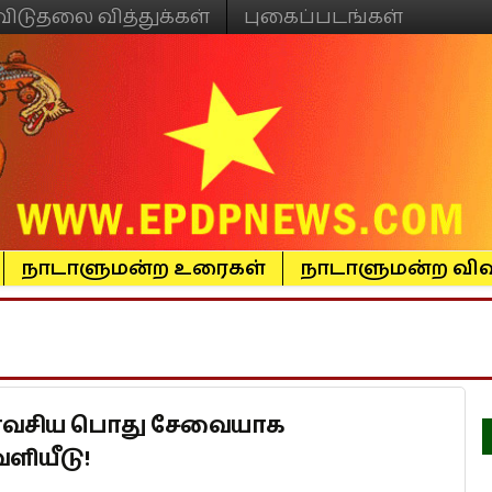
விடுதலை வித்துக்கள்
புகைப்படங்கள்
நாடாளுமன்ற உரைகள்
நாடாளுமன்ற விவ
யாவசிய பொது சேவையாக
ளியீடு!