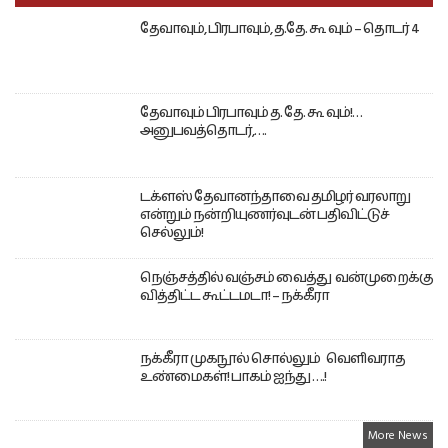
தேவாவும், பிரபாவும், த.தே. கூ வும் – தொடர் 4
தேவாவும் பிரபாவும் த. தே. கூ வும்!…
அனுபவத்தொடர்,….
டக்ளஸ் தேவானந்தாவை தமிழர் வரலாறு
என்றும் நன்றியுணர்வுடன் பதிவிட்டுச்
செல்லும்!
நெஞ்சத்தில் வஞ்சம் வைத்து வன்முறைக்கு
வித்திட்ட கூட்டமடா! – நக்கீரா
நக்கீரா முகநூல் சொல்லும் வெளிவராத
உண்மைகள்! பாகம் ஐந்து ….!
More News