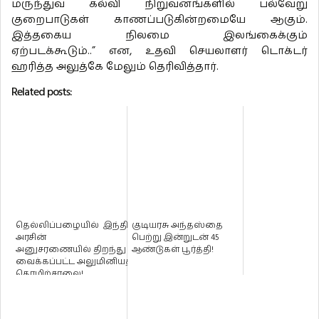
மருந்துவ கல்வி நிறுவனங்களில் பல்வேறு
குறைபாடுகள் காணப்படுகின்றமையே ஆகும்.
இத்தகைய நிலமை இலங்கைக்கும்
ஏற்படக்கூடும்..” என, உதவி செயலாளர் டொக்டர்
ஹரித்த அலுத்கே மேலும் தெரிவித்தார்.
Related posts:
தெல்லிப்பழையில் இந்திய
குடியரசு அந்தஸ்தை
அரசின்
பெற்று இன்றுடன் 45
அனுசரணையில் திறந்து
ஆண்டுகள் பூர்த்தி!
வைக்கப்பட்ட அலுமினியத்
தொழிற்சாலை!