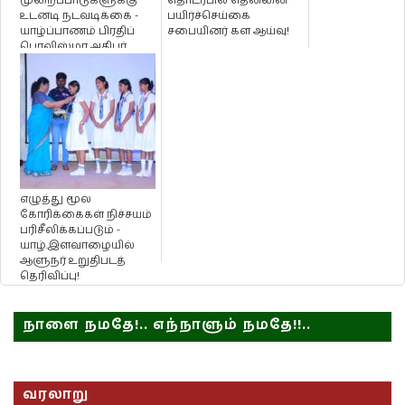
முறைப்பாடுகளுக்கு
தொடர்பில் தென்னை
உடனடி நடவடிக்கை -
பயிர்ச்செய்கை
யாழ்ப்பாணம் பிரதிப்
சபையினர் கள ஆய்வு!
பொலிஸ்மா அதிபர்
அறிவிப்பு!
எழுத்து மூல
கோரிக்கைகள் நிச்சயம்
பரிசீலிக்கப்படும் -
யாழ்.இளவாழையில்
ஆளுநர் உறுதிபடத்
தெரிவிப்பு!
நாளை நமதே!.. எந்நாளும் நமதே!!..
வரலாறு