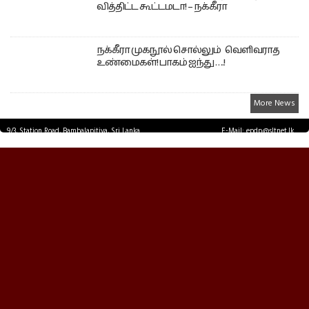
வித்திட்ட கூட்டமடா! – நக்கீரா
நக்கீரா முகநூல் சொல்லும் வெளிவராத
உண்மைகள்! பாகம் ஐந்து ….!
More News
9/3, Station Road, Bambalapitiya, Sri Lanka.
E-Mail: epdp@sltnet.lk
Tel: +94 11 2503467 Fax: +94 11 2585255
© EPDPNEWS.COM 2026.