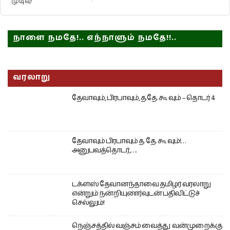
முடிவு!
நாளை நமதே!.. எந்நாளும் நமதே!!..
வரலாறு
தேவாவும், பிரபாவும், த.தே. கூ வும் – தொடர் 4
தேவாவும் பிரபாவும் த. தே. கூ வும்!…
அனுபவத்தொடர்,….
டக்ளஸ் தேவானந்தாவை தமிழர் வரலாறு
என்றும் நன்றியுணர்வுடன் பதிவிட்டுச்
செல்லும்!
நெஞ்சத்தில் வஞ்சம் வைத்து வன்முறைக்கு