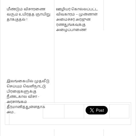
மீண்டும் விசாரணை
ஊழியர் கொல்லப்பட்ட
வரும் உயிர்த்த ஞாயிறு
விவகாரம் – முன்னாள்
தாக்குதல் !
அமைச்சர் அர்ஜுன
ரணதுங்கவுக்கு
அழைப்பாணை!
இலங்கையில் முதலீடு
செய்யும் வெளிநாட்டு
பிரஜைகளுக்கு
நீண்டகால விசா -
அரசாங்கம்
தீர்மானித்துள்ளதாக
அம...