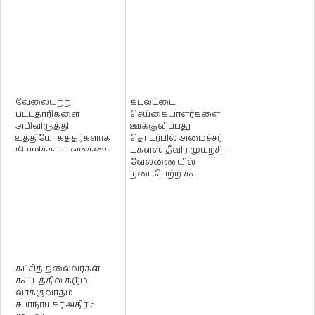
வேலையற்ற
கடலட்டை
பட்டதாரிகளை
செய்கையாளர்களை
அபிவிருத்தி
ஊக்குவிப்பது
உத்தியோகத்தர்களாக
தொடர்பில் அமைச்சர்
நியமிக்க நடவடிக்கை!
டக்ளஸ் தீவிர முயற்சி –
வேலணையில்
நடைபெற்ற கூ...
கட்சித் தலைவர்கள்
கூட்டத்தில் கடும்
வாக்குவாதம் -
சபாநாயகர் அதிரடி