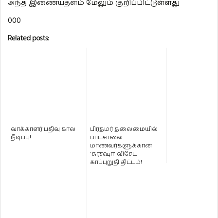
அந்த இணையதளம் மேலும் குறிப்பிட்டுள்ளது
000
Related posts:
வாக்காளர் பதிவு கால
பிரதமர் தலைமையில்
நீடிப்பு!
பாடசாலை
மாணவர்களுக்கான
'சுரக்ஷா' விசேட
காப்புறுதி திட்டம்!