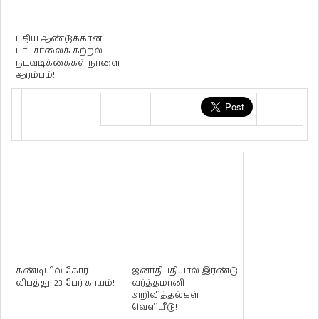
புதிய ஆண்டுக்கான
பாடசாலைக் கற்றல்
நடவடிக்கைகள் நாளை
ஆரம்பம்!
கண்டியில் கோர
ஜனாதிபதியால் இரண்டு
விபத்து: 23 பேர் காயம்!
வர்த்தமானி
அறிவித்தல்கள்
வெளியீடு!