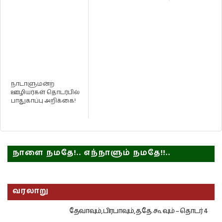
நாடாளுமன்ற
ஊழியர்கள் தொடர்பில்
பாதுகாப்பு அறிக்கை!
நாளை நமதே!.. எந்நாளும் நமதே!!..
வரலாறு
தேவாவும், பிரபாவும், த.தே. கூ வும் – தொடர் 4