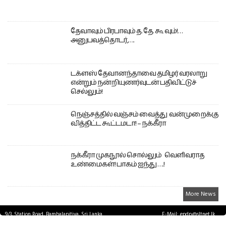
தேவாவும் பிரபாவும் த. தே. கூ வும்!…
அனுபவத்தொடர்,….
டக்ளஸ் தேவானந்தாவை தமிழர் வரலாறு
என்றும் நன்றியுணர்வுடன் பதிவிட்டுச்
செல்லும்!
நெஞ்சத்தில் வஞ்சம் வைத்து வன்முறைக்கு
வித்திட்ட கூட்டமடா! – நக்கீரா
நக்கீரா முகநூல் சொல்லும் வெளிவராத
உண்மைகள்! பாகம் ஐந்து ….!
More News
9/3, Station Road, Bambalapitiya, Sri Lanka.
E-Mail: epdp@sltnet.lk
Tel: +94 11 2503467 Fax: +94 11 2585255
© EPDPNEWS.COM 2026.