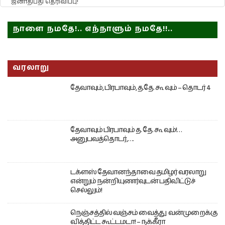
ஜனாதிபதி தெரிவிப்பு!
நாளை நமதே!.. எந்நாளும் நமதே!!..
வரலாறு
தேவாவும், பிரபாவும், த.தே. கூ வும் – தொடர் 4
தேவாவும் பிரபாவும் த. தே. கூ வும்!…
அனுபவத்தொடர்,….
டக்ளஸ் தேவானந்தாவை தமிழர் வரலாறு
என்றும் நன்றியுணர்வுடன் பதிவிட்டுச்
செல்லும்!
நெஞ்சத்தில் வஞ்சம் வைத்து வன்முறைக்கு
வித்திட்ட கூட்டமடா! – நக்கீரா