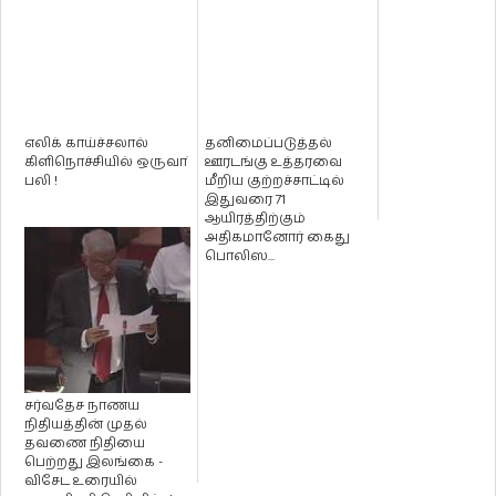
எலிக் காய்ச்சலால்
தனிமைப்படுத்தல்
கிளிநொச்சியில் ஒருவா்
ஊரடங்கு உத்தரவை
பலி !
மீறிய குற்றச்சாட்டில்
இதுவரை 71
ஆயிரத்திற்கும்
அதிகமானோர் கைது
பொலிஸ...
சர்வதேச நாணய
நிதியத்தின் முதல்
தவணை நிதியை
பெற்றது இலங்கை -
விசேட உரையில்