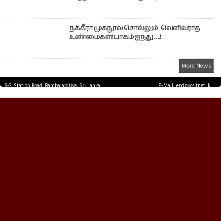
நக்கீரா முகநூல் சொல்லும் வெளிவராத
உண்மைகள்! பாகம் ஐந்து ….!
More News
9/3, Station Road, Bambalapitiya, Sri Lanka.
E-Mail: epdp@sltnet.lk
Tel: +94 11 2503467 Fax: +94 11 2585255
© EPDPNEWS.COM 2026.