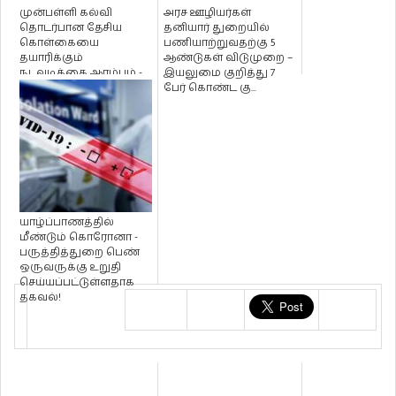
முன்பள்ளி கல்வி
அரச ஊழியர்கள்
தொடர்பான தேசிய
தனியார் துறையில்
கொள்கையை
பணியாற்றுவதற்கு 5
தயாரிக்கும்
ஆண்டுகள் விடுமுறை –
நடவடிக்கை ஆரம்பம் -
இயலுமை குறித்து 7
கல்வி அமைச்சு
பேர் கொண்ட கு...
தெரிவிப்பு!
யாழ்ப்பாணத்தில்
மீண்டும் கொரோனா -
பருத்தித்துறை பெண்
ஒருவருக்கு உறுதி
செய்யப்பட்டுள்ளதாக
தகவல்!