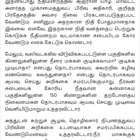
இதன்போது நீதிமன்றத்தில் ஆஜரான யாழ். மாவட்ட
அனர்த்த முகாமைத்துவப் பிரிவு அதிகாரி, குறித்த
பிரதேசத்தில் அவசர நிலை பிரகடனப்படுத்தப்பட
வேண்டும். எனினும் அதற்கான நிதி போதுமானதாக
இல்லை. எனவே, இதற்கான நிதி வளத்தைப் பெற்றுக்
கொடுக்க நீதிமன்றம் வடமாகாண சபையிடம் கோர
வேண்டும் எனக் கேட்டுக் கொண்டார்.
மேலும், வலிவடக்கில் விடுவிக்கப்பட்டுள்ள பகுதிகளில்
கிணறுகளிலுள்ள நீரை மக்கள் குடிக்கலாமா? குடிக்க
முடியாதா? என்பது தொடர்பாகவும், அவற்றில் கழிவு
எண்ணெய் கலந்துள்ளதா? என்பது தொடர்பாகவும்
ஆய்வு செய்து அறிக்கை சமர்ப்பிக்குமாறு நீர்வள
சபையைக் கோரிய நீதவான் சுன்னாகம்
பகுதிகளிலுள்ள 150 கிணறுகளின் தற்போதைய
நிலைமைகள் தொடர்பாகவும் ஆய்வு செய்து முடிவை
வெளியிடுமாறும் உத்தரவிட்டார்.
அத்துடன் சுற்றுச் சூழல், தொழில்சார் நிபுணத்துவப்
பிரிவின் அறிக்கை உடனடியாகச் சமர்ப்பிக்கப்பட
வேண்டுமெனவும் உத்தரவிட்டார்.நீர் மாசுக்குக்