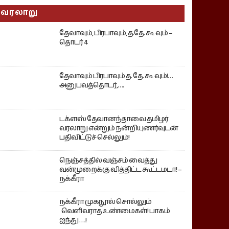
வரலாறு
தேவாவும், பிரபாவும், த.தே. கூ வும் –
தொடர் 4
தேவாவும் பிரபாவும் த. தே. கூ வும்!…
அனுபவத்தொடர்,….
டக்ளஸ் தேவானந்தாவை தமிழர்
வரலாறு என்றும் நன்றியுணர்வுடன்
பதிவிட்டுச் செல்லும்!
நெஞ்சத்தில் வஞ்சம் வைத்து
வன்முறைக்கு வித்திட்ட கூட்டமடா! –
நக்கீரா
நக்கீரா முகநூல் சொல்லும்
வெளிவராத உண்மைகள்! பாகம்
ஐந்து ….!