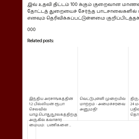
இவ் உதவி திட்டம் 100 க்கும் குறைவான மாண
தோட்டத் துறையைச் சேர்ந்த பாடசாலைகளில்
எனவும் தெரிவிக்கப்பட்டுள்ளமை குறிப்பிடத்தக
000
Related posts:
இந்திய அரசாங்கத்தின்
வெட்டுபுள்ளி முறையில்
தி
1.2 பில்லியன் ரூபா
மாற்றம் - அமைச்சரவை
24 ம
செலவில்
அனுமதி!
பதி
யாழ்.பொதுநூலகத்திற்கு
தொற
அருகில் கலாசார
மையம்: பணிகளை ...