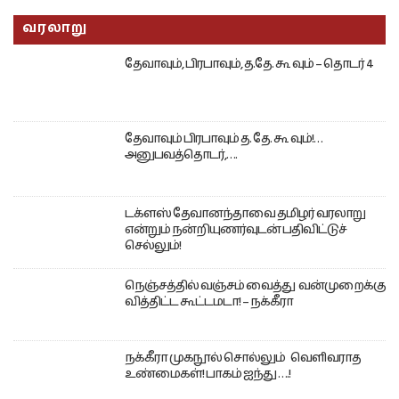
வரலாறு
தேவாவும், பிரபாவும், த.தே. கூ வும் – தொடர் 4
தேவாவும் பிரபாவும் த. தே. கூ வும்!…
அனுபவத்தொடர்,….
டக்ளஸ் தேவானந்தாவை தமிழர் வரலாறு
என்றும் நன்றியுணர்வுடன் பதிவிட்டுச்
செல்லும்!
நெஞ்சத்தில் வஞ்சம் வைத்து வன்முறைக்கு
வித்திட்ட கூட்டமடா! – நக்கீரா
நக்கீரா முகநூல் சொல்லும் வெளிவராத
உண்மைகள்! பாகம் ஐந்து ….!