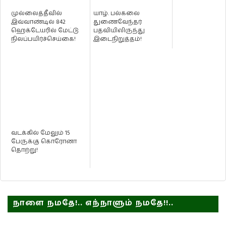
முல்லைத்தீவில்
யாழ். பல்கலை
இவ்வாண்டில் 842
துணைவேந்தர்
ஹெக்டேயரில் மேட்டு
பதவியிலிருந்து
நிலப்பயிர்ச்செய்கை!
இடைநிறுத்தம்!
வடக்கில் மேலும் 15
பேருக்கு கொரோனா
தொற்று!
நாளை நமதே!.. எந்நாளும் நமதே!!..