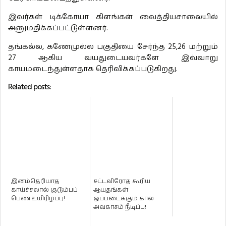
இவர்கள் டிக்கோயா கிளங்கள் வைத்தியசாலையில்
அனுமதிக்கப்பட்டுள்ளனர்.
தங்கல்ல, கணேமுல்ல பகுதியை சேர்ந்த 25,26 மற்றும்
27 ஆகிய வயதுடையவர்களே இவ்வாறு
காயமடைந்துள்ளதாக தெரிவிக்கப்படுகிறது.
Related posts:
இனம்தெரியாத
சட்டவிரோத கூரிய
காய்ச்சலால் குடும்பப்
ஆயுதங்கள்
பெண் உயிரிழப்பு!
ஒப்படைக்கும் கால
அவகாசம் நீடிப்பு!