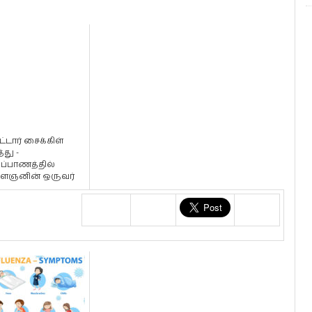
டார் சைக்கிள்
்து -
்ப்பாணத்தில்
ஞனின் ஒருவர்