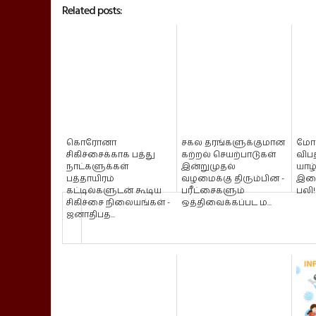
Related posts:
கொரோனா
சகல தரங்களுக்குமான
மோட்
சிகிச்சைக்காக பத்து
கற்றல் செயற்பாடுகள்
விபத
நாட்களுக்கள்
இன்றுமுதல்
யாழ
பத்தாயிரம்
வழமைக்கு திரும்பின -
இளை
கட்டில்களுடன் கூடிய
பரீட்சைகளும்
பலி!
சிகிச்சை நிலையங்கள் -
ஒத்திவைக்கப்பட ம...
ஜனாதிபத...