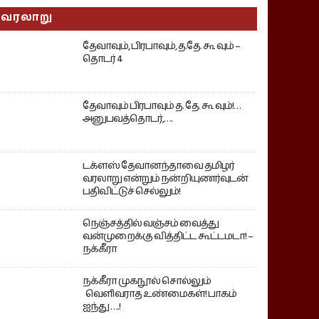
வரலாறு
தேவாவும், பிரபாவும், த.தே. கூ வும் –
தொடர் 4
தேவாவும் பிரபாவும் த. தே. கூ வும்!…
அனுபவத்தொடர்,….
டக்ளஸ் தேவானந்தாவை தமிழர்
வரலாறு என்றும் நன்றியுணர்வுடன்
பதிவிட்டுச் செல்லும்!
நெஞ்சத்தில் வஞ்சம் வைத்து
வன்முறைக்கு வித்திட்ட கூட்டமடா! –
நக்கீரா
நக்கீரா முகநூல் சொல்லும்
வெளிவராத உண்மைகள்! பாகம்
ஐந்து ….!