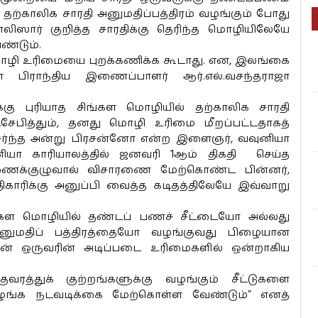
் தற்காலிக சாரதி அனுமதிப்பத்திரம் வழங்கும் போது
லிஸார் குறித்த சாரதிக்கு தெரிந்த மொழியிலேயே
்டும்.
ழி உரிமையை புறக்கணிக்க கூடாது. என, இலங்கை
பிராந்திய இணைப்பாளர் ஆர்.எல்.வசந்தராஜா
கு புரியாத சிங்கள மொழியில் தற்காலிக சாரதி
சேபித்தும், தனது மொழி உரிமை மீறப்பட்டதாகத்
 சேர்ந்த அன்று பிரசன்னோ என்ற இளைஞர், வவுனியா
யா காரியாலத்தில் ஜனவரி 1ஆம் திகதி
செய்த
ணைக்குழுவால் விசாரணை மேற்கொண்ட பின்னர்,
காரிக்கு அனுப்பி வைத்த கடிதத்திலேயே இவ்வாறு
ங்கள மொழியில் தண்டப் பணச் சீட்டையோ அல்லது
னுமதிப் பத்திரத்தையோ வழங்குவது பிழையான
ன் ஒருவரின் அடிப்படை உரிமைகளில் ஒன்றாகிய
குவரத்துக் குற்றங்களுக்கு வழங்கும் சீட்டுகளை
வழங்க நடவடிக்கை மேற்கொள்ள வேண்டும்” எனத்