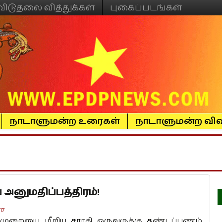
விடுதலை வித்துக்கள்
புகைப்படங்கள்
நாடாளுமன்ற உரைகள்
நாடாளுமன்ற விவ
அனுமதிப்பத்திரம்!
17
த்முறையை மீறிய சாரதி ஒருவருக்கு தண்டப்பணம்