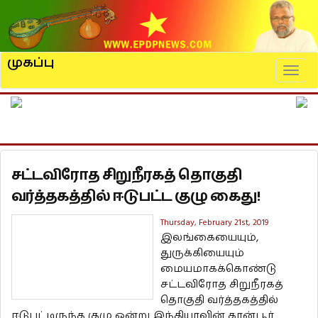
முகப்பு
Naviga
சட்டவிரோத சிறுநீரகத் தொகுதி
வர்த்தகத்தில் ஈடுபட்ட குழு கைது!
Thursday, February 21st, 2019
இலங்கையையும்,
துருக்கியையும்
மையமாகக்கொண்டு
சட்டவிரோத சிறுநீரகத்
தொகுதி வர்த்தகத்தில்
ஈடுபட்டிருந்த குழு ஒன்று இந்தியாவின் கான்பூர்