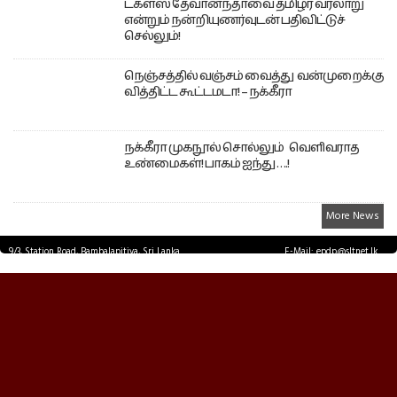
டக்ளஸ் தேவானந்தாவை தமிழர் வரலாறு
என்றும் நன்றியுணர்வுடன் பதிவிட்டுச்
செல்லும்!
நெஞ்சத்தில் வஞ்சம் வைத்து வன்முறைக்கு
வித்திட்ட கூட்டமடா! – நக்கீரா
நக்கீரா முகநூல் சொல்லும் வெளிவராத
உண்மைகள்! பாகம் ஐந்து ….!
More News
9/3, Station Road, Bambalapitiya, Sri Lanka.
E-Mail: epdp@sltnet.lk
Tel: +94 11 2503467 Fax: +94 11 2585255
© EPDPNEWS.COM 2026.