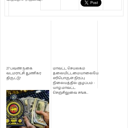
27 பவுண் நகை
மாவட்ட செயலகம்
வடமராட்சி துணிகர
தலையிட்டமையாலையே
திருட்டு!
எரிபொருள் நிரப்பு
நிலையத்தில் குழப்பம் -
யாழ்.மாவட்ட
செஞ்சிலுவை சங்க...