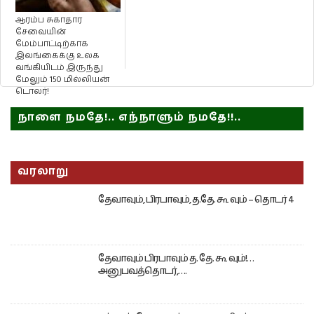
ஆரம்ப சுகாதார
சேவையின்
மேம்பாட்டிற்காக
இலங்கைக்கு உலக
வங்கியிடம் இருந்து
மேலும் 150 மில்லியன்
டொலர்!
நாளை நமதே!.. எந்நாளும் நமதே!!..
வரலாறு
தேவாவும், பிரபாவும், த.தே. கூ வும் – தொடர் 4
தேவாவும் பிரபாவும் த. தே. கூ வும்!…
அனுபவத்தொடர்,….