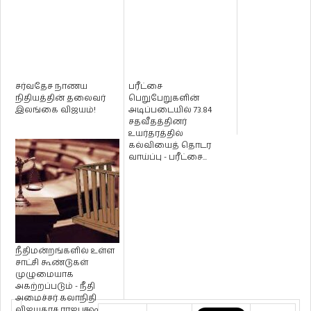
சர்வதேச நாணய
பரீட்சை
நிதியத்தின் தலைவர்
பெறுபேறுகளின்
இலங்கை விஜயம்!
அடிப்படையில் 73.84
சதவீதத்தினர்
உயர்தரத்தில்
கல்வியைத் தொடர
வாய்ப்பு - பரீட்சை...
நீதிமன்றங்களில் உள்ள
சாட்சி கூண்டுகள்
முழுமையாக
அகற்றப்படும் - நீதி
அமைச்சர் கலாநிதி
விஜயதாச ராஜபக்ஷ...