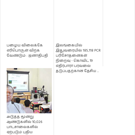
பழைய விலைக்கே
இலங்கையில்
எரிபொருள் விற்க
இதுவரையில் 185,118 PCR
வேண்டும் : ஜனாதிபதி
பரிசோதனைகள்
நிறைவு - கொவிட் 19
எதிர்பாரா பரவலை
தடுப்பதற்கான தேசிய ...
அடுத்த மூன்று
ஆண்டுகளில் 10,026
பாடசாலைகளில்
ஏற்படும் புதிய