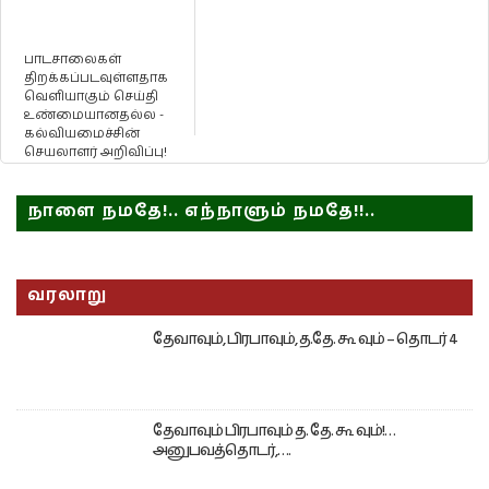
பாடசாலைகள்
திறக்கப்படவுள்ளதாக
வெளியாகும் செய்தி
உண்மையானதல்ல -
கல்வியமைச்சின்
செயலாளர் அறிவிப்பு!
நாளை நமதே!.. எந்நாளும் நமதே!!..
வரலாறு
தேவாவும், பிரபாவும், த.தே. கூ வும் – தொடர் 4
தேவாவும் பிரபாவும் த. தே. கூ வும்!…
அனுபவத்தொடர்,….