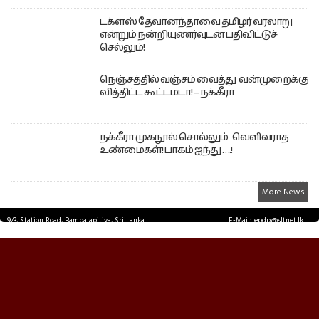
டக்ளஸ் தேவானந்தாவை தமிழர் வரலாறு
என்றும் நன்றியுணர்வுடன் பதிவிட்டுச்
செல்லும்!
நெஞ்சத்தில் வஞ்சம் வைத்து வன்முறைக்கு
வித்திட்ட கூட்டமடா! – நக்கீரா
நக்கீரா முகநூல் சொல்லும் வெளிவராத
உண்மைகள்! பாகம் ஐந்து ….!
More News
9/3, Station Road, Bambalapitiya, Sri Lanka.
E-Mail: epdp@sltnet.lk
Tel: +94 11 2503467 Fax: +94 11 2585255
© EPDPNEWS.COM 2026.