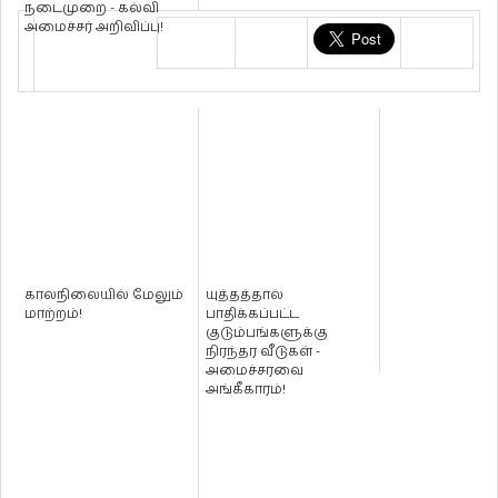
நடைமுறை - கல்வி
அமைச்சர் அறிவிப்பு!
காலநிலையில் மேலும்
யுத்தத்தால்
மாற்றம்!
பாதிக்கப்பட்ட
குடும்பங்களுக்கு
நிரந்தர வீடுகள் -
அமைச்சரவை
அங்கீகாரம்!