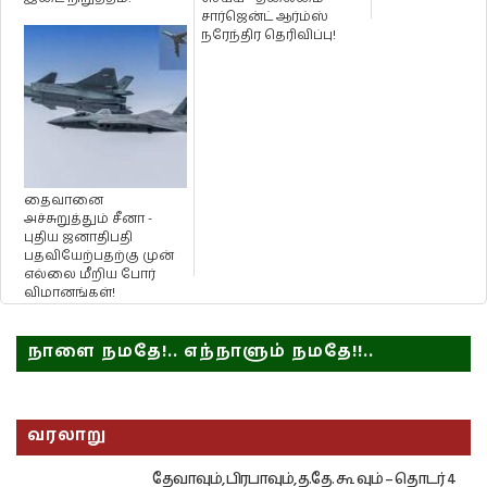
சார்ஜென்ட் ஆர்ம்ஸ்
நரேந்திர தெரிவிப்பு!
தைவானை
அச்சுறுத்தும் சீனா -
புதிய ஜனாதிபதி
பதவியேற்பதற்கு முன்
எல்லை மீறிய போர்
விமானங்கள்!
நாளை நமதே!.. எந்நாளும் நமதே!!..
வரலாறு
தேவாவும், பிரபாவும், த.தே. கூ வும் – தொடர் 4