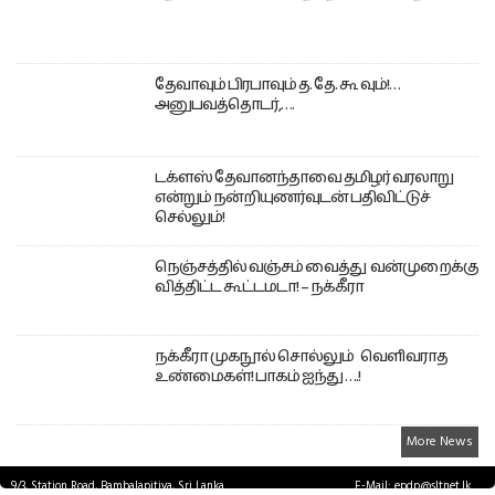
தேவாவும் பிரபாவும் த. தே. கூ வும்!…
அனுபவத்தொடர்,….
டக்ளஸ் தேவானந்தாவை தமிழர் வரலாறு
என்றும் நன்றியுணர்வுடன் பதிவிட்டுச்
செல்லும்!
நெஞ்சத்தில் வஞ்சம் வைத்து வன்முறைக்கு
வித்திட்ட கூட்டமடா! – நக்கீரா
நக்கீரா முகநூல் சொல்லும் வெளிவராத
உண்மைகள்! பாகம் ஐந்து ….!
More News
9/3, Station Road, Bambalapitiya, Sri Lanka.
E-Mail: epdp@sltnet.lk