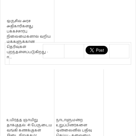
ஒருசில அரச
அதிகாரிகளது
பக்கச்சார்பு
நிலைமைகளால் வறிய
மக்களுக்கான
தெரிவுகள்
புறந்தள்ளப்படுகிறது -
ஈ....
உயிர்த்த ஞாயிறு
நாடாளுமன்ற
தாக்குதல்: 41 பேருடைய
உறுப்பினர்களை
வங்கி கணக்குகள்
ஒன்லைனில் பதிவு
இடை நிறுத்தம்!
செய்ய - தலைமை