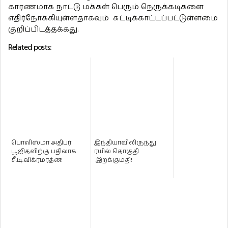
காரணமாக நாட்டு மக்கள் பெரும் நெருக்கடிகளை
எதிர்நோக்கியுள்ளதாகவும் சுட்டிக்காட்டப்பட்டுள்ளமை
குறிப்பிடத்தக்கது.
Related posts:
பொலிஸ்மா அதிபர்
இந்தியாவிலிருந்து
பூஜிதவிற்கு பதிலாக
ரயில் தொகுதி
சீ.டி.விக்ரமரத்ன!
இறக்குமதி!