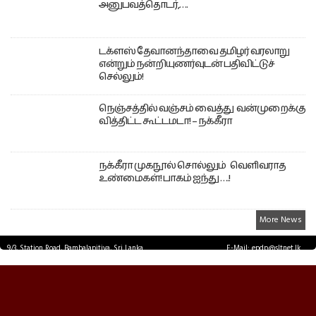
அனுபவத்தொடர்,….
டக்ளஸ் தேவானந்தாவை தமிழர் வரலாறு
என்றும் நன்றியுணர்வுடன் பதிவிட்டுச்
செல்லும்!
நெஞ்சத்தில் வஞ்சம் வைத்து வன்முறைக்கு
வித்திட்ட கூட்டமடா! – நக்கீரா
நக்கீரா முகநூல் சொல்லும் வெளிவராத
உண்மைகள்! பாகம் ஐந்து ….!
More News
9/3, Station Road, Bambalapitiya, Sri Lanka.
E-Mail: epdp@sltnet.lk
Tel: +94 11 2503467 Fax: +94 11 2585255
© EPDPNEWS.COM 2026.