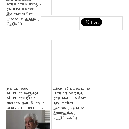
சாதகமாக உள்ளது -
ரஷ்யாவுக்கான
இலங்கையின்
முன்னாள் தூதுவர்
தெரிவிப்பு...
நடைபாதை
இத்தாலி பயணமானார்
வியாபாரிகளுக்கு
பிரதமர் மஹிந்த
வியாபார உரிமம்
ராஜபக்ச – பல்வேறு
எம்மால் ஒரு போதும்
நாடுகளின்
வழங்கப்பட மாட்டாது:
தலைவர்களுடன்
வலி. தெற்குப் பிரதேச ச...
இராஜதந்திர
சந்திப்புகளிலும...