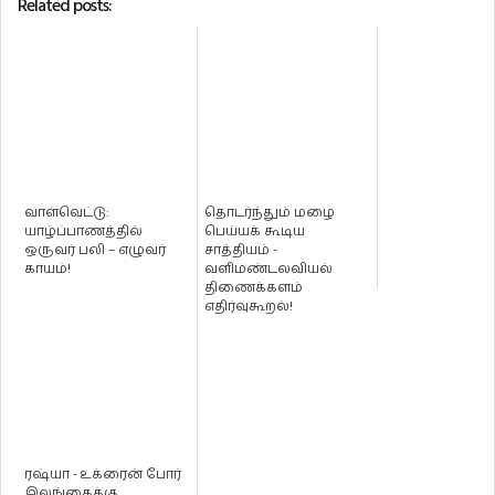
Related posts:
வாள்வெட்டு:
தொடர்ந்தும் மழை
யாழ்ப்பாணத்தில்
பெய்யக் கூடிய
ஒருவர் பலி – எழுவர்
சாத்தியம் -
காயம்!
வளிமண்டலவியல்
திணைக்களம்
எதிர்வுகூறல்!
ரஷ்யா - உக்ரைன் போர்
இலங்கைக்கு