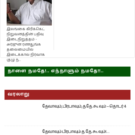
இலங்கை கிரிக்கெட்
நிறுவனத்தின் பதிவு
இடைநிறுத்தம் -
அர்ஜுன ரணதுங்க
தலைமையில்
இடைக்கால நிர்வாக
குழு ந...
நாளை நமதே!.. எந்நாளும் நமதே!!..
வரலாறு
தேவாவும், பிரபாவும், த.தே. கூ வும் – தொடர் 4
தேவாவும் பிரபாவும் த. தே. கூ வும்!…