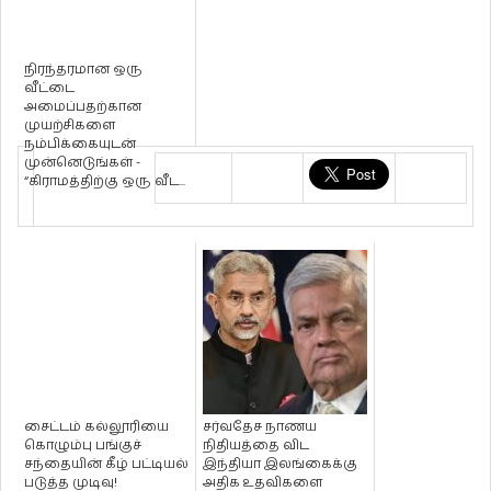
நிரந்தரமான ஒரு
வீட்டை
அமைப்பதற்கான
முயற்சிகளை
நம்பிக்கையுடன்
முன்னெடுங்கள் -
“கிராமத்திற்கு ஒரு வீட...
சைட்டம் கல்லூரியை
சர்வதேச நாணய
கொழும்பு பங்குச்
நிதியத்தை விட
சந்தையின் கீழ் பட்டியல்
இந்தியா இலங்கைக்கு
படுத்த முடிவு!
அதிக உதவிகளை