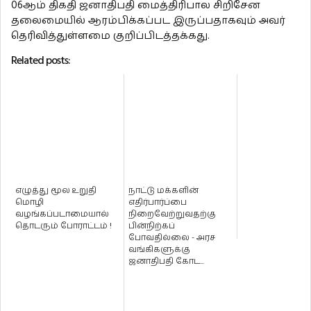
06ஆம் திகதி ஜனாதிபதி மைத்திரிபால சிறிசேன
தலைமையில் ஆரம்பிக்கப்பட இருப்பதாகவும் அவர்
தெரிவித்துள்ளமை குறிப்பிடத்தக்கது.
Related posts:
எழுத்து மூல உறுதி
நாட்டு மக்களின்
மொழி
எதிர்பார்ப்பை
வழங்கப்படாமையால்
நிறைவேற்றுவதற்கு
தொடரும் போராட்டம் !
பின்நிற்கப்
போவதில்லை - அரச
வங்கிகளுக்கு
ஜனாதிபதி கோட...