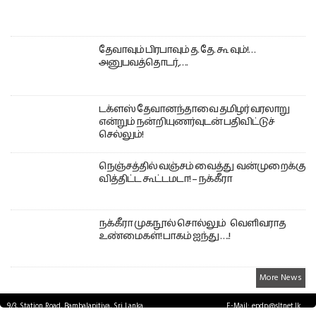
தேவாவும் பிரபாவும் த. தே. கூ வும்!…
அனுபவத்தொடர்,….
டக்ளஸ் தேவானந்தாவை தமிழர் வரலாறு
என்றும் நன்றியுணர்வுடன் பதிவிட்டுச்
செல்லும்!
நெஞ்சத்தில் வஞ்சம் வைத்து வன்முறைக்கு
வித்திட்ட கூட்டமடா! – நக்கீரா
நக்கீரா முகநூல் சொல்லும் வெளிவராத
உண்மைகள்! பாகம் ஐந்து ….!
More News
9/3, Station Road, Bambalapitiya, Sri Lanka.
E-Mail: epdp@sltnet.lk