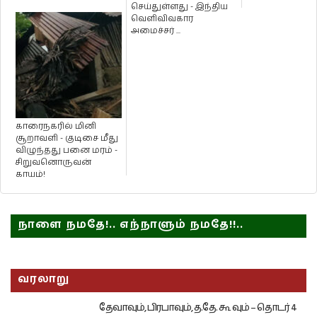
செய்துள்ளது - இந்திய
வெளிவிவகார
அமைச்சர் ...
காரைநகரில் மினி
சூறாவளி - குடிசை மீது
விழுந்தது பனை மரம் -
சிறுவனொருவன்
காயம்!
நாளை நமதே!.. எந்நாளும் நமதே!!..
வரலாறு
தேவாவும், பிரபாவும், த.தே. கூ வும் – தொடர் 4