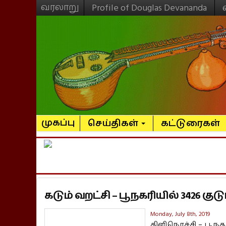
வரலாறு
Profile of Douglas Devananda
முகப்பு
செய்திகள்
கட்டுரைகள்
கடும் வறட்சி – பூநகரியில் 3426 குடு
Monday, July 8th, 2019
கிளிநொச்சி – பூநக