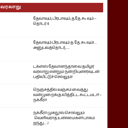
வரலாறு
தேவாவும், பிரபாவும், த.தே. கூ வும் –
தொடர் 4
தேவாவும் பிரபாவும் த. தே. கூ வும்!…
அனுபவத்தொடர்,….
டக்ளஸ் தேவானந்தாவை தமிழர்
வரலாறு என்றும் நன்றியுணர்வுடன்
பதிவிட்டுச் செல்லும்!
நெஞ்சத்தில் வஞ்சம் வைத்து
வன்முறைக்கு வித்திட்ட கூட்டமடா! –
நக்கீரா
நக்கீரா முகநூல் சொல்லும்
வெளிவராத உண்மைகள்! பாகம்
ஐந்து ….!