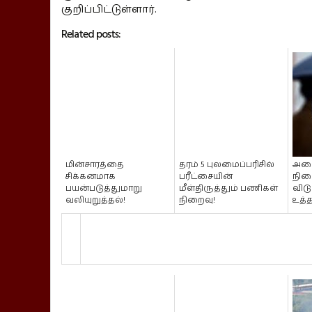
குறிப்பிட்டுள்ளார்.
Related posts:
மின்சாரத்தை
தரம் 5 புலமைப்பரிசில்
அனை
சிக்கனமாக
பரீட்சையின்
நில
பயன்படுத்துமாறு
மீள்திருத்தும் பணிகள்
விடு
வலியுறுத்தல்!
நிறைவு!
உத்த