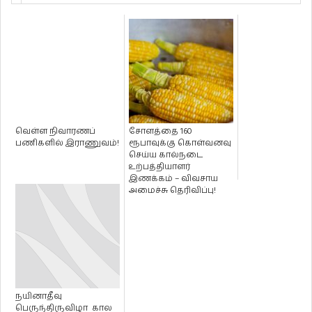
வெள்ள நிவாரணப்
சோளத்தை 160
பணிகளில் இராணுவம்!
ரூபாவுக்கு கொள்வனவு
செய்ய கால்நடை
உற்பத்தியாளர்
இணக்கம் – விவசாய
அமைச்சு தெரிவிப்பு!
நயினாதீவு
பெருந்திருவிழா கால