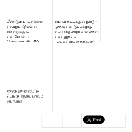
மீண்டும் பாடசாலை
அபாய கட்டத்தில் நாடு -
செயற்பாடுகளை
முகங்கொடுப்பதற்கு
அச்சுறுத்தும்
தயாராகுமாறு அமைச்சர்
கொரோனா :
கெஹெலிய
இலங்கையில் 450
ரம்புக்வெல்ல தகவல்!
பாடசாலை மாணவர்கள்
சுயதனிமைப்படுத...
ஜூன்- ஜூலையில்
டெங்கு நோய் பரவும்
அபாயம்!