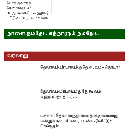
போக்குவரத்து
சேவைக்கு 42
படகுகளுக்கே அனுமதி
- மீறினால் நடவடிக்கை
- யா...
நாளை நமதே!.. எந்நாளும் நமதே!!..
வரலாறு
தேவாவும், பிரபாவும், த.தே. கூ வும் – தொடர் 4
தேவாவும் பிரபாவும் த. தே. கூ வும்!…
அனுபவத்தொடர்,….
டக்ளஸ் தேவானந்தாவை தமிழர் வரலாறு
என்றும் நன்றியுணர்வுடன் பதிவிட்டுச்
செல்லும்!