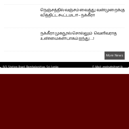
நெஞ்சத்தில் வஞ்சம் வைத்து வன்முறைக்கு
வித்திட்ட கூட்டமடா! – நக்கீரா
நக்கீரா முகநூல் சொல்லும் வெளிவராத
உண்மைகள்! பாகம் ஐந்து ….!
More News
9/3, Station Road, Bambalapitiya, Sri Lanka.
E-Mail: epdp@sltnet.lk
Tel: +94 11 2503467 Fax: +94 11 2585255
© EPDPNEWS.COM 2026.