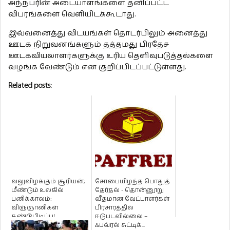
அந்நபரின் அடையாளங்களை தனிப்பட்ட
விபரங்களை வெளியிடக்கூடாது.
இவ்வனைத்து விடயங்கள் தொடர்பிலும் அனைத்து
ஊடக நிறுவனங்களும் தத்தமது பிரதேச
ஊடகவியலாளர்களுக்கு உரிய தெளிவுபடுத்தல்களை
வழங்க வேண்டும் என குறிப்பிடப்பட்டுள்ளது.
Related posts:
வலுவிழக்கும் சூரியன்;
சோபையிழந்த பொதுத்
மீண்டும் உலகில்
தேர்தல் - தொன்னூறு
பனிக்காலம்:
வீதமான வேட்பாளர்கள்
விஞ்ஞானிகள்
பிரசாரத்தில்
கண்டுபிடிப்பு!
ஈடுபடவில்லை –
ஃபவ்ரல் சுட்டிக்...