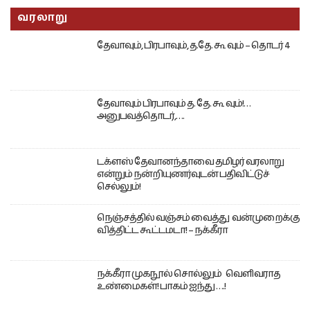
வரலாறு
தேவாவும், பிரபாவும், த.தே. கூ வும் – தொடர் 4
தேவாவும் பிரபாவும் த. தே. கூ வும்!…
அனுபவத்தொடர்,….
டக்ளஸ் தேவானந்தாவை தமிழர் வரலாறு
என்றும் நன்றியுணர்வுடன் பதிவிட்டுச்
செல்லும்!
நெஞ்சத்தில் வஞ்சம் வைத்து வன்முறைக்கு
வித்திட்ட கூட்டமடா! – நக்கீரா
நக்கீரா முகநூல் சொல்லும் வெளிவராத
உண்மைகள்! பாகம் ஐந்து ….!