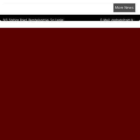
More News
9/3, Station Road, Bambalapitiya, Sri Lanka.
E-Mail: epdp@sltnet.lk
Tel: +94 11 2503467 Fax: +94 11 2585255
© EPDPNEWS.COM 2026.