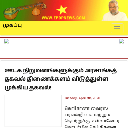
முகப்பு
Naviga
ஊடக நிறுவனங்களுக்கும் அரசாங்கத்
தகவல் திணைக்களம் விடுத்துள்ள
முக்கிய தகவல்!
Tuesday, April 7th, 2020
கொரோனா வைரஸ்
பரவல்நிலை மற்றும்
தொற்றுக்கு உள்ளானோர்
தொடர்பில் செய்திகளை