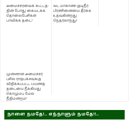
அமைச்­ச­ரவைக் கூட்­டத்­
வட மாகாண குடிநீர்
தின் போது கைய­டக்க
பிரச்சினையை தீர்க்க
தொலை­பே­சி­கள்
உதவுகின்றது
பாவிக்க தடை!
நெதர்லாந்து!
முன்னாள் அமைச்சர்
பசில் ராஜபக்சவுக்கு
விதிக்கப்பட்ட பயணத்
தடையை நீக்கியது
கொழும்பு மேல்
நீதிமன்றம்!
நாளை நமதே!.. எந்நாளும் நமதே!!..