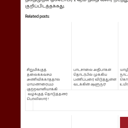
குறிப்பிடத்தக்கது.
Related posts:
சிறுமிக்குத்
பாடசாலை அதிபா்கள்
யாழி
தலைக்கவசம்
தொடர்பில் முக்கிய
நாட்
அணிவிக்காததால்
பணிப்புரை விடுத்துள்ள
கொ
மாமனாரையும்
வடக்கின் ஆளுநர்!
உயிர
குற்றவாளியாக்கி
வழக்குத் தொடுத்தனர்
பொலிஸார் !