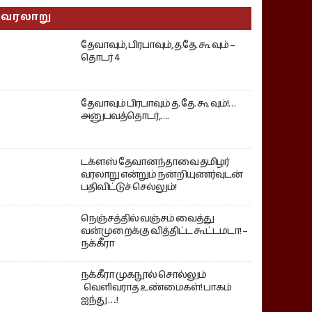
வரலாறு
தேவாவும், பிரபாவும், த.தே. கூ வும் –
தொடர் 4
தேவாவும் பிரபாவும் த. தே. கூ வும்!…
அனுபவத்தொடர்,….
டக்ளஸ் தேவானந்தாவை தமிழர்
வரலாறு என்றும் நன்றியுணர்வுடன்
பதிவிட்டுச் செல்லும்!
நெஞ்சத்தில் வஞ்சம் வைத்து
வன்முறைக்கு வித்திட்ட கூட்டமடா! –
நக்கீரா
நக்கீரா முகநூல் சொல்லும்
வெளிவராத உண்மைகள்! பாகம்
ஐந்து ….!