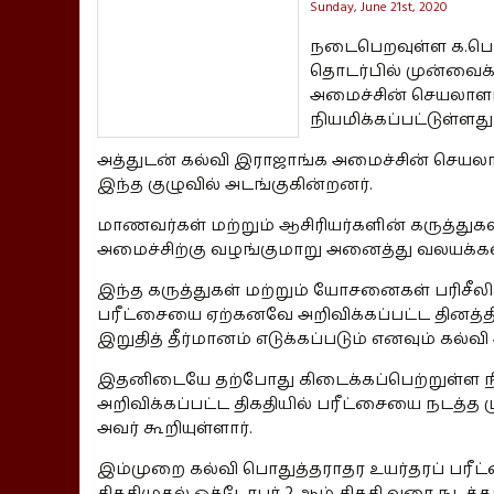
Sunday, June 21st, 2020
நடைபெறவுள்ள க.பொ.
தொடர்பில் முன்வைக
அமைச்சின் செயலாளர்
நியமிக்கப்பட்டுள்ளது
அத்துடன் கல்வி இராஜாங்க அமைச்சின் செய
இந்த குழுவில் அடங்குகின்றனர்.
மாணவர்கள் மற்றும் ஆசிரியர்களின் கருத்த
அமைச்சிற்கு வழங்குமாறு அனைத்து வலயக்கல்வ
இந்த கருத்துகள் மற்றும் யோசனைகள் பரிசீலி
பரீட்சையை ஏற்கனவே அறிவிக்கப்பட்ட தினத்த
இறுதித் தீர்மானம் எடுக்கப்படும் எனவும் கல்வி
இதனிடையே தற்போது கிடைக்கப்பெற்றுள்ள ந
அறிவிக்கப்பட்ட திகதியில் பரீட்சையை நடத்த ம
அவர் கூறியுள்ளார்.
இம்முறை கல்வி பொதுத்தராதர உயர்தரப் பரீட்
திகதிமுதல் ஒக்டோபர் 2 ஆம் திகதி வரை நடத்து